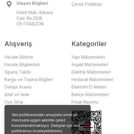
Ulaşım Bilgileri
Çerez Politikası
İrfanlı Mah. Ankara
Cad. No:25/B
OF/TRABZON
Alışveriş
Kategoriler
Havale Bildirim
Yapı Malzemeleri
Havale Bilgilerimiz
İnşaat Malzemeleri
Sipariş Takibi
Elektrik Malzemeleri
Kargo ve Taşıma Bilgileri
Hırdavat Malzemeleri
Detaylı Arama
Elektrikli El Aletleri
İptal ve İade
Bahçe Malzemeleri
Üye Girişi
Fırsat Reyonu
Veri politikasındaki amaçlarla sınırlı ve
mevzuata uygun şekilde çerez
konumlandırmaktayız. Detaylar için veri
politikamızı inceleyebilirsiniz.