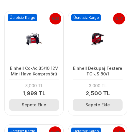
max extra
makita
sgs
Ücretsiz Kargo
Ücretsiz Kargo
%33
%17
tasuka
Stok Durumu
stokta var
stokta yok
Einhell Cc-Ac 35/10 12V
Einhell Dekupaj Testere
Mini Hava Kompresörü
TC-JS 80/1
3,000 TL
3,000 TL
1,999 TL
2,500 TL
Sepete Ekle
Sepete Ekle
Ücretsiz Kargo
Ücretsiz Kargo