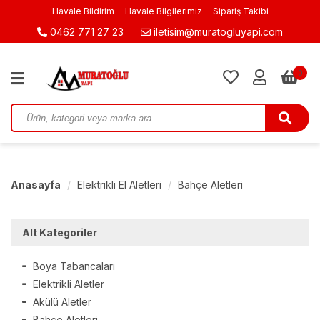
Havale Bildirim
Havale Bilgilerimiz
Sipariş Takibi
0462 771 27 23
iletisim@muratogluyapi.com
0
Anasayfa
Elektrikli El Aletleri
Bahçe Aletleri
Alt Kategoriler
Boya Tabancaları
Elektrikli Aletler
Akülü Aletler
Bahçe Aletleri