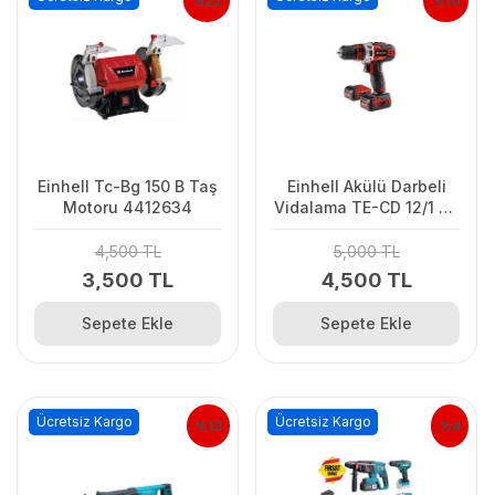
%22
%10
Einhell Tc-Bg 150 B Taş
Einhell Akülü Darbeli
Motoru 4412634
Vidalama TE-CD 12/1 Li-
i (2x2.0 Ah)
4,500 TL
5,000 TL
3,500 TL
4,500 TL
Sepete Ekle
Sepete Ekle
Ücretsiz Kargo
Ücretsiz Kargo
%13
%4