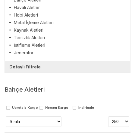
Havalı Aletler
Hobi Aletleri
Metal İşleme Aletleri
Kaynak Aletleri
Temizlik Aletleri
İstifleme Aletleri
Jeneratör
Detaylı Filtrele
Markalar
Bahçe Aletleri
bosch
cat power
einhell
Ücretsiz Kargo
Hemen Kargo
İndirimde
euromax
kama
kewi