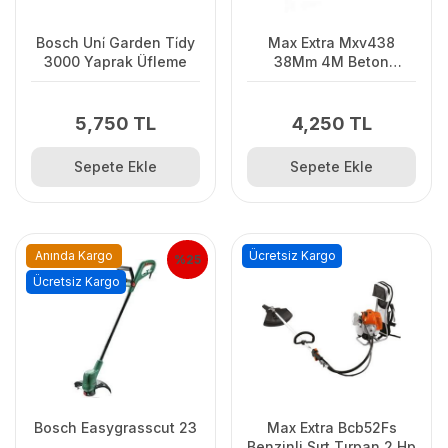
Bosch Uni̇ Garden Ti̇dy
Max Extra Mxv438
3000 Yaprak Üfleme
38Mm 4M Beton
Vibratörü Hortumu
5,750 TL
4,250 TL
Sepete Ekle
Sepete Ekle
Anında Kargo
Ücretsiz Kargo
%25
Ücretsiz Kargo
Bosch Easygrasscut 23
Max Extra Bcb52Fs
Benzinli Sırt Tırpan 2 Hp