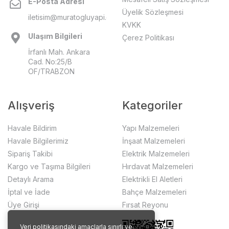
E-Posta Adresi
Üyelik Sözleşmesi
iletisim@muratogluyapi.com
KVKK
Ulaşım Bilgileri
Çerez Politikası
İrfanlı Mah. Ankara
Cad. No:25/B
OF/TRABZON
Alışveriş
Kategoriler
Havale Bildirim
Yapı Malzemeleri
Havale Bilgilerimiz
İnşaat Malzemeleri
Sipariş Takibi
Elektrik Malzemeleri
Kargo ve Taşıma Bilgileri
Hırdavat Malzemeleri
Detaylı Arama
Elektrikli El Aletleri
İptal ve İade
Bahçe Malzemeleri
Üye Girişi
Fırsat Reyonu
Veri politikasındaki amaçlarla sınırlı ve