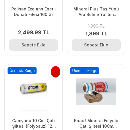
Polisan Exelans Enerji
Mineral Plus Taş Yünü
Donatı Filesi 160 Gr
Ara Bölme Yalıtım
Levhası 5Cm
1,999 TL
2,499.99 TL
1,899 TL
Sepete Ekle
Sepete Ekle
Ücretsiz Kargo
Ücretsiz Kargo
%3
Camyünü 10 Cm. Çatı
Knauf Mineral Folyolu
Şiltesi (Folyosuz) 120
Çatı Şiltesi 10Cm