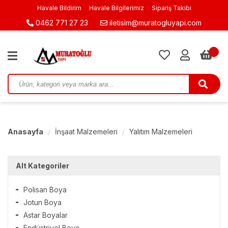
Havale Bildirim
Havale Bilgilerimiz
Sipariş Takibi
0462 771 27 23
iletisim@muratogluyapi.com
0
Anasayfa
İnşaat Malzemeleri
Yalıtım Malzemeleri
Alt Kategoriler
Polisan Boya
Jotun Boya
Astar Boyalar
Endüstriyel Boya