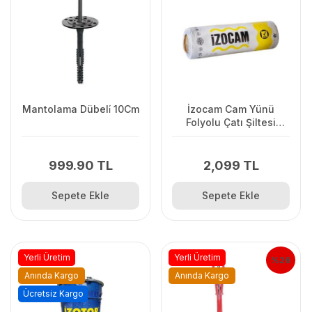
Mantolama Dübeli̇ 10Cm
İzocam Cam Yünü
Folyolu Çatı Şiltesi
10Cm 9,6M2
999.90 TL
2,099 TL
Sepete Ekle
Sepete Ekle
Yerli Üretim
Yerli Üretim
%26
Anında Kargo
Anında Kargo
Ücretsiz Kargo