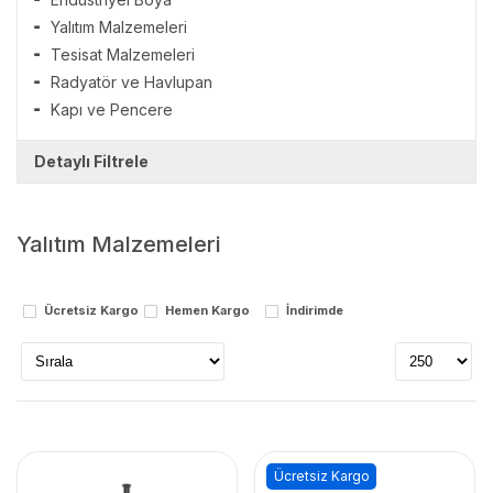
Yalıtım Malzemeleri
Tesisat Malzemeleri
Radyatör ve Havlupan
Kapı ve Pencere
Detaylı Filtrele
Markalar
Yalıtım Malzemeleri
i̇zocam
knauf
mrt
Ücretsiz Kargo
Hemen Kargo
İndirimde
polisan
Stok Durumu
stokta var
stokta yok
Ücretsiz Kargo