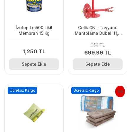
İzotop Lm500 Li̇ki̇t
Çeli̇k Çi̇vi̇li̇ Taşyünü
Membran 15 Kg
Mantolama Dübeli̇ 11,5
Cm (250Ad.)
950 TL
1,250 TL
699.99 TL
Sepete Ekle
Sepete Ekle
Ücretsiz Kargo
Ücretsiz Kargo
%5