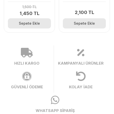
Cmx8 Mt (9,60 M2/Rulo)
(9,6M²)
Folyosuz
1,500 TL
2,100 TL
1,450 TL
Sepete Ekle
Sepete Ekle
HIZLI KARGO
KAMPANYALI ÜRÜNLER
GÜVENLİ ÖDEME
KOLAY İADE
WHATSAPP SİPARİŞ