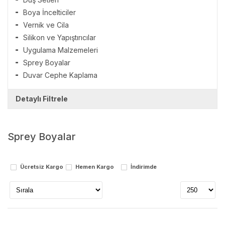
Boya İncelticiler
Vernik ve Cila
Silikon ve Yapıştırıcılar
Uygulama Malzemeleri
Sprey Boyalar
Duvar Cephe Kaplama
Detaylı Filtrele
Markalar
Sprey Boyalar
polisan
rexon
Ücretsiz Kargo
Hemen Kargo
İndirimde
Stok Durumu
stokta var
stokta yok