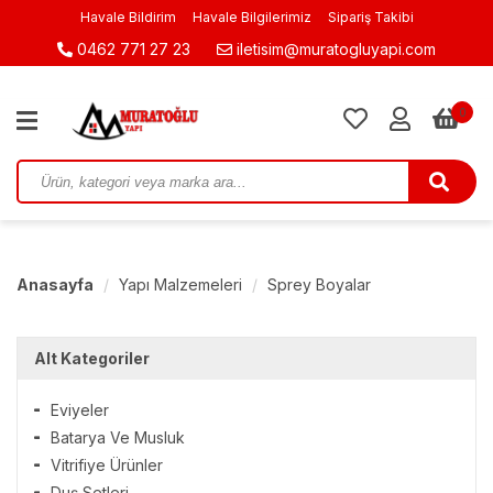
Havale Bildirim
Havale Bilgilerimiz
Sipariş Takibi
0462 771 27 23
iletisim@muratogluyapi.com
0
Anasayfa
Yapı Malzemeleri
Sprey Boyalar
Alt Kategoriler
Eviyeler
Batarya Ve Musluk
Vitrifiye Ürünler
Duş Setleri