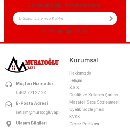
E-Bülten aboneliği ile fırsatları kaçırma...
Kurumsal
Hakkımızda
İletişim
Müşteri Hizmetleri
S.S.S.
0462 771 27 23
Gizlilik ve Kullanım Şartları
Mesafeli Satış Sözleşmesi
E-Posta Adresi
Üyelik Sözleşmesi
iletisim@muratogluyapi.com
KVKK
Ulaşım Bilgileri
Çerez Politikası