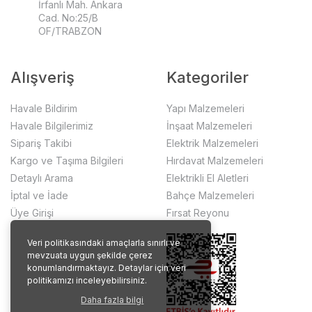
İrfanlı Mah. Ankara
Cad. No:25/B
OF/TRABZON
Alışveriş
Kategoriler
Havale Bildirim
Yapı Malzemeleri
Havale Bilgilerimiz
İnşaat Malzemeleri
Sipariş Takibi
Elektrik Malzemeleri
Kargo ve Taşıma Bilgileri
Hırdavat Malzemeleri
Detaylı Arama
Elektrikli El Aletleri
İptal ve İade
Bahçe Malzemeleri
Üye Girişi
Fırsat Reyonu
Veri politikasındaki amaçlarla sınırlı ve
mevzuata uygun şekilde çerez
konumlandırmaktayız. Detaylar için veri
politikamızı inceleyebilirsiniz.
Daha fazla bilgi