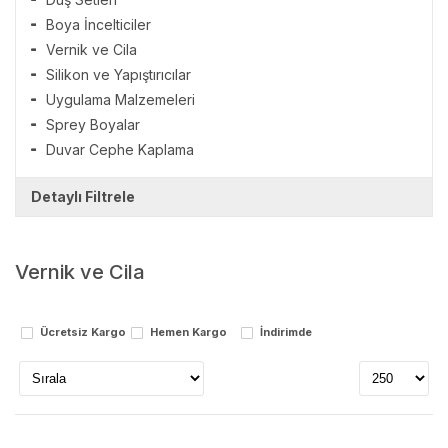
Boya İncelticiler
Vernik ve Cila
Silikon ve Yapıştırıcılar
Uygulama Malzemeleri
Sprey Boyalar
Duvar Cephe Kaplama
Detaylı Filtrele
Markalar
Vernik ve Cila
Stok Durumu
stokta var
Ücretsiz Kargo
Hemen Kargo
İndirimde
stokta yok