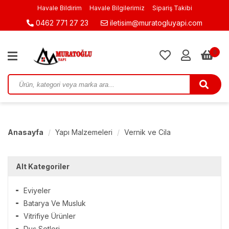
Havale Bildirim
Havale Bilgilerimiz
Sipariş Takibi
0462 771 27 23
iletisim@muratogluyapi.com
0
Anasayfa
Yapı Malzemeleri
Vernik ve Cila
Alt Kategoriler
Eviyeler
Batarya Ve Musluk
Vitrifiye Ürünler
Duş Setleri