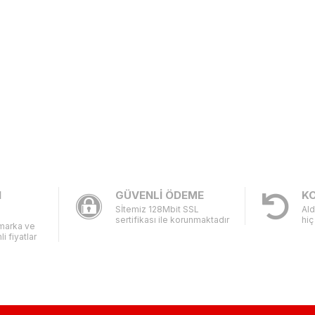
I
GÜVENLİ ÖDEME
KO
Sİtemiz 128Mbit SSL
Ald
sertifikası ile korunmaktadır
hiç
 marka ve
li fiyatlar