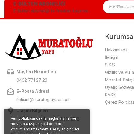
E-BÜLTEN ABONELİĞİ
E-Bülten aboneliği ile fırsatları kaçırma...
Kurumsa
Hakkımızda
İletişim
S.S.S.
Müşteri Hizmetleri
Gizlilik ve Kull
Mesafeli Satış
0462 771 27 23
Üyelik Sözleş
E-Posta Adresi
KVKK
iletisim@muratogluyapi.com
Çerez Politikas
Ulaşım Bilgileri
Veri politikasındaki amaçlarla sınırlı ve
İrfanlı Mah. Ankara Cad. No:25/B
mevzuata uygun şekilde çerez
OF/TRABZON
konumlandırmaktayız. Detaylar için veri