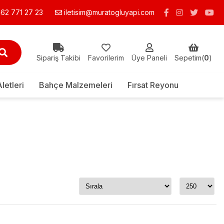
62 771 27 23
iletisim@muratogluyapi.com
Sipariş Takibi
Favorilerim
Üye Paneli
Sepetim(
0
)
Aletleri
Bahçe Malzemeleri
Fırsat Reyonu