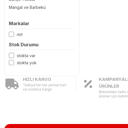
Mangal ve Barbekü
Markalar
mrt
Stok Durumu
stokta var
stokta yok
HIZLI KARGO
KAMPANYAL
Türkiye’nin her yerine hızlı
ÜRÜNLER
ve ücretsiz kargo
Birbirinden farklı
ürünler için indirim