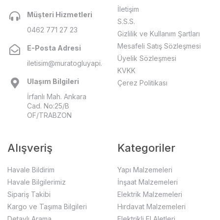
İletişim
Müşteri Hizmetleri
S.S.S.
0462 771 27 23
Gizlilik ve Kullanım Şartları
Mesafeli Satış Sözleşmesi
E-Posta Adresi
Üyelik Sözleşmesi
iletisim@muratogluyapi.com
KVKK
Ulaşım Bilgileri
Çerez Politikası
İrfanlı Mah. Ankara
Cad. No:25/B
OF/TRABZON
Alışveriş
Kategoriler
Havale Bildirim
Yapı Malzemeleri
Havale Bilgilerimiz
İnşaat Malzemeleri
Sipariş Takibi
Elektrik Malzemeleri
Kargo ve Taşıma Bilgileri
Hırdavat Malzemeleri
Detaylı Arama
Elektrikli El Aletleri