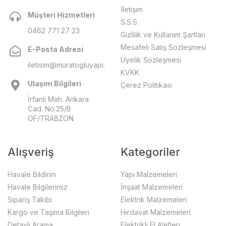
İletişim
Müşteri Hizmetleri
S.S.S.
0462 771 27 23
Gizlilik ve Kullanım Şartları
Mesafeli Satış Sözleşmesi
E-Posta Adresi
Üyelik Sözleşmesi
iletisim@muratogluyapi.com
KVKK
Ulaşım Bilgileri
Çerez Politikası
İrfanlı Mah. Ankara
Cad. No:25/B
OF/TRABZON
Alışveriş
Kategoriler
Havale Bildirim
Yapı Malzemeleri
Havale Bilgilerimiz
İnşaat Malzemeleri
Sipariş Takibi
Elektrik Malzemeleri
Kargo ve Taşıma Bilgileri
Hırdavat Malzemeleri
Detaylı Arama
Elektrikli El Aletleri