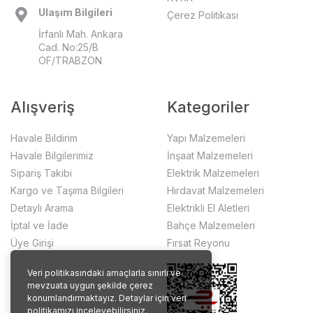
Ulaşım Bilgileri
Çerez Politikası
İrfanlı Mah. Ankara
Cad. No:25/B
OF/TRABZON
Alışveriş
Kategoriler
Havale Bildirim
Yapı Malzemeleri
Havale Bilgilerimiz
İnşaat Malzemeleri
Sipariş Takibi
Elektrik Malzemeleri
Kargo ve Taşıma Bilgileri
Hırdavat Malzemeleri
Detaylı Arama
Elektrikli El Aletleri
İptal ve İade
Bahçe Malzemeleri
Üye Girişi
Fırsat Reyonu
Veri politikasındaki amaçlarla sınırlı ve
mevzuata uygun şekilde çerez
konumlandırmaktayız. Detaylar için veri
politikamızı inceleyebilirsiniz.