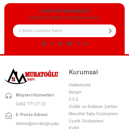
E-BÜLTEN ABONELİĞİ
E-Bülten aboneliği ile fırsatları kaçırma...
Kurumsal
Hakkımızda
İletişim
Müşteri Hizmetleri
S.S.S.
0462 771 27 23
Gizlilik ve Kullanım Şartları
Mesafeli Satış Sözleşmesi
E-Posta Adresi
Üyelik Sözleşmesi
iletisim@muratogluyapi.com
KVKK