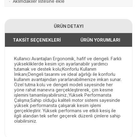
Aklımdakiler listesine ekle
·
ÜRÜN DETAYI
TAKSİT SEÇENEKLERİ
ÜRÜN YORUMLARI
Kullanıcı Avantajları Ergonomik, hafif ve dengeli. Farklı
yüksekliklerde kesim için ayarlanabilir yardımcı
tutamak ve destek kolu;Konforlu Kullanım
İmkanı;Dengeli tasarımı ve ideal ağırlığı ile konforlu
kullanım avantajından yararlanabilmenize imkan sunar.
Özel tutma kolu ve dengeli modeli sayesinde her
yöne rahat manevra gerçekleştirerek, çim kesme
işlemini tamamlayabilirsiniz.;Yüksek Performansta
Çalışma;Sahip olduğu kaliteli motor sistemi sayesinde
yüksek performansta çalışarak kesim işlemi
gerçekleştirir. Yüksek performans ve etkili kesiş ile
ilgili alandan tek sefer geçerek düzenli çimlere sahip
olabilirsiniz.