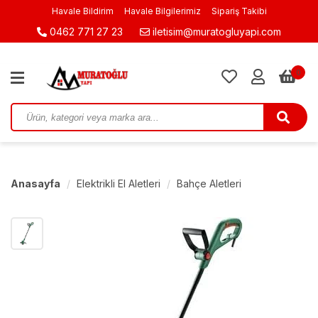
Havale Bildirim
Havale Bilgilerimiz
Sipariş Takibi
0462 771 27 23
iletisim@muratogluyapi.com
0
Anasayfa
Elektrikli El Aletleri
Bahçe Aletleri