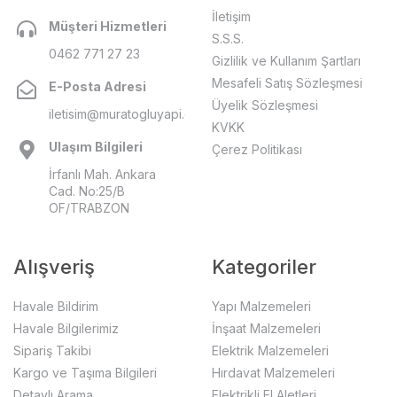
İletişim
Müşteri Hizmetleri
S.S.S.
0462 771 27 23
Gizlilik ve Kullanım Şartları
Mesafeli Satış Sözleşmesi
E-Posta Adresi
Üyelik Sözleşmesi
iletisim@muratogluyapi.com
KVKK
Ulaşım Bilgileri
Çerez Politikası
İrfanlı Mah. Ankara
Cad. No:25/B
OF/TRABZON
Alışveriş
Kategoriler
Havale Bildirim
Yapı Malzemeleri
Havale Bilgilerimiz
İnşaat Malzemeleri
Sipariş Takibi
Elektrik Malzemeleri
Kargo ve Taşıma Bilgileri
Hırdavat Malzemeleri
Detaylı Arama
Elektrikli El Aletleri