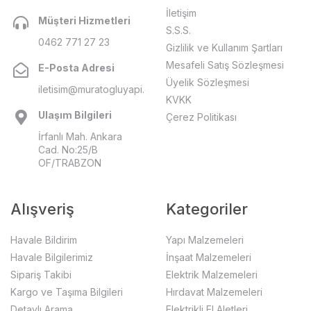
İletişim
Müşteri Hizmetleri
S.S.S.
0462 771 27 23
Gizlilik ve Kullanım Şartları
Mesafeli Satış Sözleşmesi
E-Posta Adresi
Üyelik Sözleşmesi
iletisim@muratogluyapi.com
KVKK
Ulaşım Bilgileri
Çerez Politikası
İrfanlı Mah. Ankara
Cad. No:25/B
OF/TRABZON
Alışveriş
Kategoriler
Havale Bildirim
Yapı Malzemeleri
Havale Bilgilerimiz
İnşaat Malzemeleri
Sipariş Takibi
Elektrik Malzemeleri
Kargo ve Taşıma Bilgileri
Hırdavat Malzemeleri
Detaylı Arama
Elektrikli El Aletleri