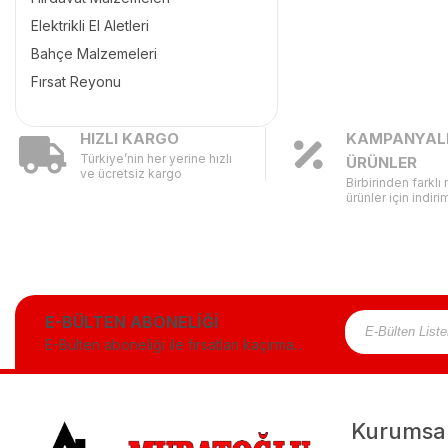
Elektrikli El Aletleri
Bahçe Malzemeleri
Fırsat Reyonu
HIZLI KARGO
KAMPANYAL
Türkiye’nin her yerine hızlı
ÜRÜNLER
ve ücretsiz kargo
Birbirinden farklı
ürünler için indirim
E-BÜLTEN ABONELİĞİ
E-Bülten aboneliği ile fırsatları kaçırma...
Kurumsa