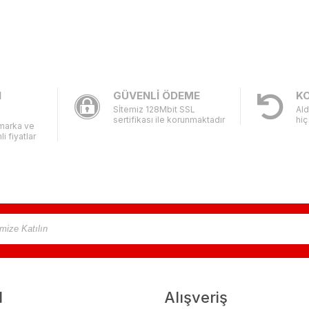
I
GÜVENLİ ÖDEME
KO
Sİtemiz 128Mbit SSL
Ald
sertifikası ile korunmaktadır
hiç
 marka ve
li fiyatlar
l
Alışveriş