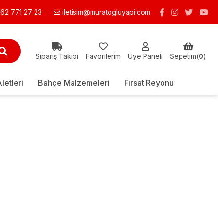
62 771 27 23
iletisim@muratogluyapi.com
Sipariş Takibi
Favorilerim
Üye Paneli
Sepetim(
0
)
Aletleri
Bahçe Malzemeleri
Fırsat Reyonu