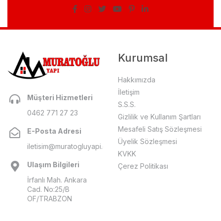
Kurumsal
Hakkımızda
İletişim
Müşteri Hizmetleri
S.S.S.
0462 771 27 23
Gizlilik ve Kullanım Şartları
Mesafeli Satış Sözleşmesi
E-Posta Adresi
Üyelik Sözleşmesi
iletisim@muratogluyapi.com
KVKK
Ulaşım Bilgileri
Çerez Politikası
İrfanlı Mah. Ankara
Cad. No:25/B
OF/TRABZON