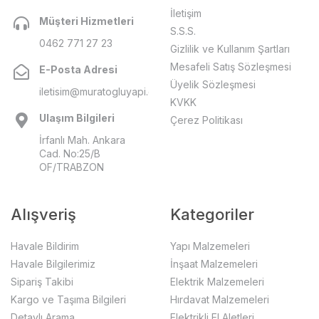
İletişim
Müşteri Hizmetleri
S.S.S.
0462 771 27 23
Gizlilik ve Kullanım Şartları
Mesafeli Satış Sözleşmesi
E-Posta Adresi
Üyelik Sözleşmesi
iletisim@muratogluyapi.com
KVKK
Ulaşım Bilgileri
Çerez Politikası
İrfanlı Mah. Ankara
Cad. No:25/B
OF/TRABZON
Alışveriş
Kategoriler
Havale Bildirim
Yapı Malzemeleri
Havale Bilgilerimiz
İnşaat Malzemeleri
Sipariş Takibi
Elektrik Malzemeleri
Kargo ve Taşıma Bilgileri
Hırdavat Malzemeleri
Detaylı Arama
Elektrikli El Aletleri