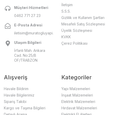
İletişim
Müşteri Hizmetleri
S.S.S.
0462 771 27 23
Gizlilik ve Kullanım Şartları
Mesafeli Satış Sözleşmesi
E-Posta Adresi
Üyelik Sözleşmesi
iletisim@muratogluyapi.com
KVKK
Ulaşım Bilgileri
Çerez Politikası
İrfanlı Mah. Ankara
Cad. No:25/B
OF/TRABZON
Alışveriş
Kategoriler
Havale Bildirim
Yapı Malzemeleri
Havale Bilgilerimiz
İnşaat Malzemeleri
Sipariş Takibi
Elektrik Malzemeleri
Kargo ve Taşıma Bilgileri
Hırdavat Malzemeleri
Detaylı Arama
Elektrikli El Aletleri