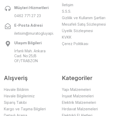
İletişim
Müşteri Hizmetleri
S.S.S.
0462 771 27 23
Gizlilik ve Kullanım Şartları
Mesafeli Satış Sözleşmesi
E-Posta Adresi
Üyelik Sözleşmesi
iletisim@muratogluyapi.com
KVKK
Ulaşım Bilgileri
Çerez Politikası
İrfanlı Mah. Ankara
Cad. No:25/B
OF/TRABZON
Alışveriş
Kategoriler
Havale Bildirim
Yapı Malzemeleri
Havale Bilgilerimiz
İnşaat Malzemeleri
Sipariş Takibi
Elektrik Malzemeleri
Kargo ve Taşıma Bilgileri
Hırdavat Malzemeleri
Detaylı Arama
Elektrikli El Aletleri