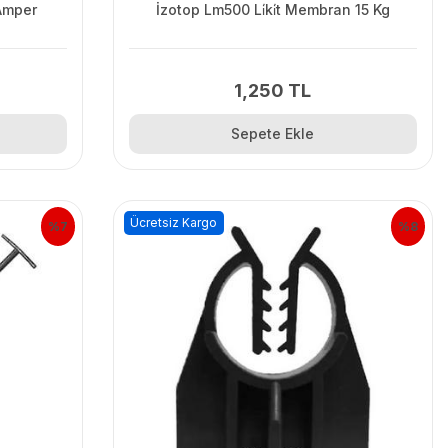
 Amper
İzotop Lm500 Li̇ki̇t Membran 15 Kg
1,250 TL
Sepete Ekle
Ücretsiz Kargo
%7
%8