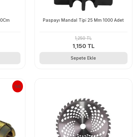
 50Cm
Paspayı Mandal Ti̇pi̇ 25 Mm 1000 Adet
1,250 TL
1,150 TL
Sepete Ekle
%0