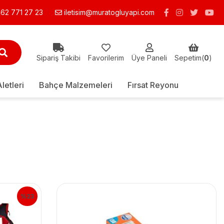
62 771 27 23
iletisim@muratogluyapi.com
Sipariş Takibi
Favorilerim
Üye Paneli
Sepetim(
0
)
Aletleri
Bahçe Malzemeleri
Fırsat Reyonu
%23