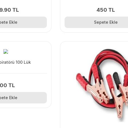
9.90 TL
450 TL
pete Ekle
Sepete Ekle
i̇ratörü 100 Lük
00 TL
pete Ekle