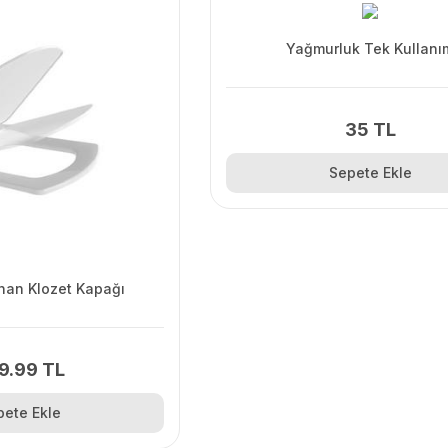
Yağmurluk Tek Kullanı
35 TL
Sepete Ekle
nan Klozet Kapağı
9.99 TL
pete Ekle