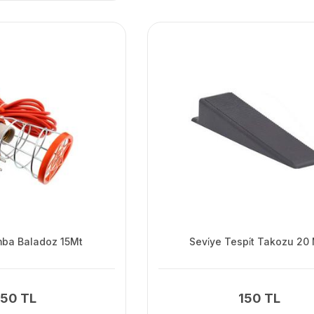
mba Baladoz 15Mt
Sevi̇ye Tespi̇t Takozu 2
50 TL
150 TL