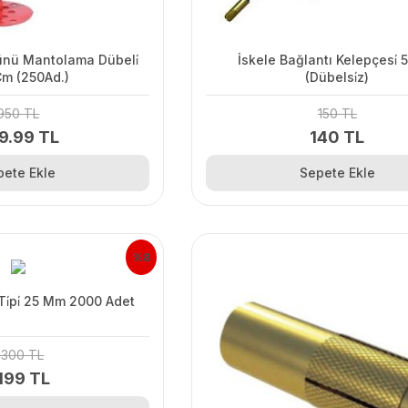
Taşyünü Mantolama Dübeli̇
İskele Bağlantı Kelepçesi̇
Cm (250Ad.)
(Dübelsi̇z)
950 TL
150 TL
9.99 TL
140 TL
pete Ekle
Sepete Ekle
%8
Perde Ti̇pi̇ 25 Mm 2000 Adet
,300 TL
,199 TL