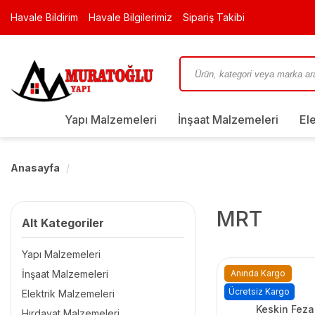
Havale Bildirim
Havale Bilgilerimiz
Sipariş Takibi
Yapı Malzemeleri
İnşaat Malzemeleri
El
Anasayfa
MRT
Alt Kategoriler
Yapı Malzemeleri
İnşaat Malzemeleri
Anında Kargo
Ücretsiz Kargo
Elektrik Malzemeleri
Keskin Feza
Hırdavat Malzemeleri