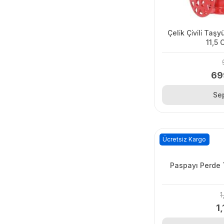
Çeli̇k Çi̇vi̇li̇ 
11,5 
69
Se
Ücretsiz Kargo
Paspayı 
1
1