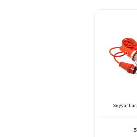
Seyyar La
5