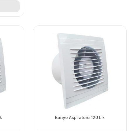
̇k
Banyo Aspi̇ratörü 120 Li̇k