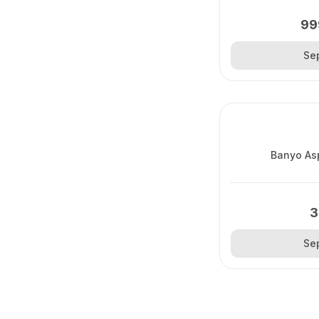
99
Se
Banyo Asp
3
Se