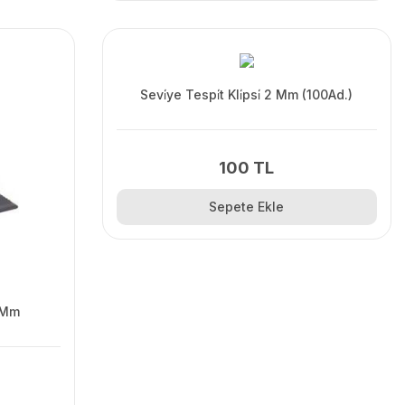
Sevi̇ye Tespi̇t Kli̇psi̇ 2 Mm (100Ad.)
100 TL
Sepete Ekle
0 Mm