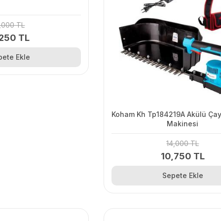
,000 TL
250 TL
pete Ekle
Koham Kh Tp184219A Akülü Ça
Makinesi
14,000 TL
10,750 TL
Sepete Ekle