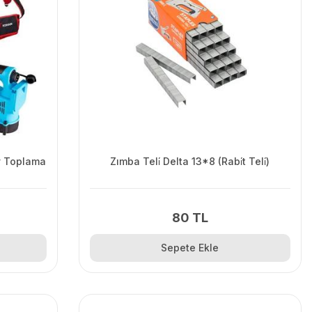
y Toplama
Zımba Teli̇ Delta 13*8 (Rabi̇t Teli̇)
80 TL
Sepete Ekle