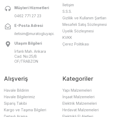
İletişim
Müşteri Hizmetleri
S.S.S.
0462 771 27 23
Gizlilik ve Kullanım Şartları
Mesafeli Satış Sözleşmesi
E-Posta Adresi
Üyelik Sözleşmesi
iletisim@muratogluyapi.com
KVKK
Ulaşım Bilgileri
Çerez Politikası
İrfanlı Mah. Ankara
Cad. No:25/B
OF/TRABZON
Alışveriş
Kategoriler
Havale Bildirim
Yapı Malzemeleri
Havale Bilgilerimiz
İnşaat Malzemeleri
Sipariş Takibi
Elektrik Malzemeleri
Kargo ve Taşıma Bilgileri
Hırdavat Malzemeleri
Detaylı Arama
Elektrikli El Aletleri