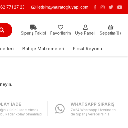
62 771 27 23
iletisim@muratogluyapi.com
Sipariş Takibi
Favorilerim
Üye Paneli
Sepetim(
0
)
Aletleri
Bahçe Malzemeleri
Fırsat Reyonu
eneyin.
LAY İADE
WHATSAPP SİPARİŞ
ığınız ürünü iade etmek
7x24 Whatsapp Üzerinden
 bu kadar kolay olmamıştı
de Sipariş Verebilirsiniz.