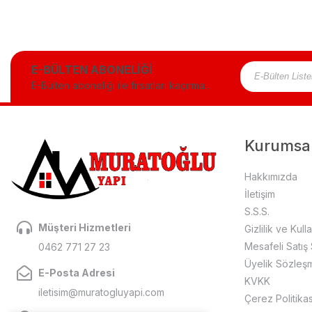
E-BÜLTEN ABONELİĞİ
E-Bülten aboneliği ile fırsatları kaçırma...
Kurumsa
Hakkımızda
İletişim
S.S.S.
Müşteri Hizmetleri
Gizlilik ve Kull
Mesafeli Satış
0462 771 27 23
Üyelik Sözleş
E-Posta Adresi
KVKK
iletisim@muratogluyapi.com
Çerez Politikas