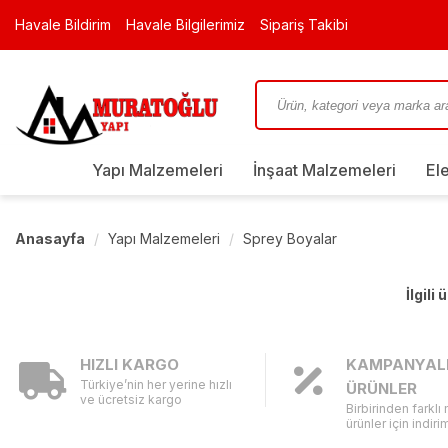
Havale Bildirim
Havale Bilgilerimiz
Sipariş Takibi
Yapı Malzemeleri
İnşaat Malzemeleri
El
Anasayfa
Yapı Malzemeleri
Sprey Boyalar
İlgili
HIZLI KARGO
KAMPANYAL
Türkiye’nin her yerine hızlı
ÜRÜNLER
ve ücretsiz kargo
Birbirinden farklı
ürünler için indirim