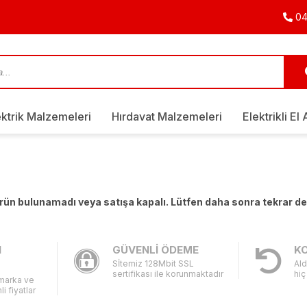
04
ektrik Malzemeleri
Hırdavat Malzemeleri
Elektrikli El 
 ürün bulunamadı veya satışa kapalı. Lütfen daha sonra tekrar d
I
GÜVENLİ ÖDEME
KO
Sİtemiz 128Mbit SSL
Ald
sertifikası ile korunmaktadır
hiç
 marka ve
li fiyatlar