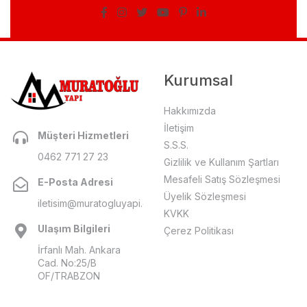
Kurumsal
Hakkımızda
İletişim
Müşteri Hizmetleri
S.S.S.
0462 771 27 23
Gizlilik ve Kullanım Şartları
Mesafeli Satış Sözleşmesi
E-Posta Adresi
Üyelik Sözleşmesi
iletisim@muratogluyapi.com
KVKK
Ulaşım Bilgileri
Çerez Politikası
İrfanlı Mah. Ankara
Cad. No:25/B
OF/TRABZON