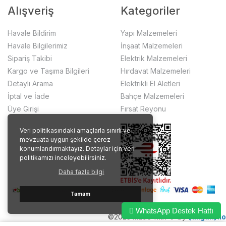
Alışveriş
Kategoriler
Havale Bildirim
Yapı Malzemeleri
Havale Bilgilerimiz
İnşaat Malzemeleri
Sipariş Takibi
Elektrik Malzemeleri
Kargo ve Taşıma Bilgileri
Hırdavat Malzemeleri
Detaylı Arama
Elektrikli El Aletleri
İptal ve İade
Bahçe Malzemeleri
Üye Girişi
Fırsat Reyonu
Veri politikasındaki amaçlarla sınırlı ve
mevzuata uygun şekilde çerez
konumlandırmaktayız. Detaylar için veri
politikamızı inceleyebilirsiniz.
Daha fazla bilgi
Tamam
WhatsApp Destek Hattı
©2023 made with ❤️ by
{akgun}.io