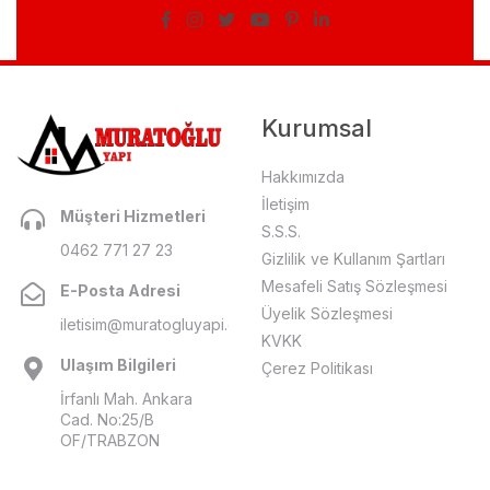
Kurumsal
Hakkımızda
İletişim
Müşteri Hizmetleri
S.S.S.
0462 771 27 23
Gizlilik ve Kullanım Şartları
Mesafeli Satış Sözleşmesi
E-Posta Adresi
Üyelik Sözleşmesi
iletisim@muratogluyapi.com
KVKK
Ulaşım Bilgileri
Çerez Politikası
İrfanlı Mah. Ankara
Cad. No:25/B
OF/TRABZON