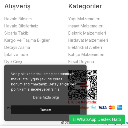
Alışveriş
Kategoriler
Havale Bildirim
Yapı Malzemeleri
Havale Bilgilerimiz
İnşaat Malzemeleri
Sipariş Takibi
Elektrik Malzemeleri
Kargo ve Taşıma Bilgileri
Hırdavat Malzemeleri
Detaylı Arama
Elektrikli El Aletleri
İptal ve İade
Bahçe Malzemeleri
Üye Girişi
Fırsat Reyonu
Veri politikasındaki amaçlarla sınırlı ve
mevzuata uygun şekilde çerez
konumlandırmaktayız. Detaylar için veri
politikamızı inceleyebilirsiniz.
Daha fazla bilgi
Tamam
WhatsApp Destek Hattı
©2023 made with ❤️ by
{akgun}.io