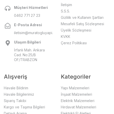
İletişim
Müşteri Hizmetleri
S.S.S.
0462 771 27 23
Gizlilik ve Kullanım Şartları
Mesafeli Satış Sözleşmesi
E-Posta Adresi
Üyelik Sözleşmesi
iletisim@muratogluyapi.com
KVKK
Ulaşım Bilgileri
Çerez Politikası
İrfanlı Mah. Ankara
Cad. No:25/B
OF/TRABZON
Alışveriş
Kategoriler
Havale Bildirim
Yapı Malzemeleri
Havale Bilgilerimiz
İnşaat Malzemeleri
Sipariş Takibi
Elektrik Malzemeleri
Kargo ve Taşıma Bilgileri
Hırdavat Malzemeleri
Detaylı Arama
Elektrikli El Aletleri