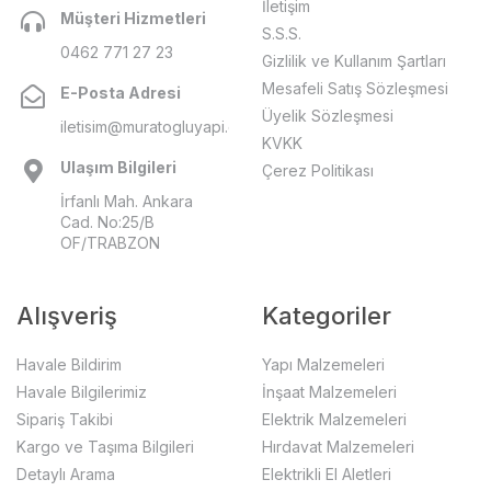
İletişim
Müşteri Hizmetleri
S.S.S.
0462 771 27 23
Gizlilik ve Kullanım Şartları
Mesafeli Satış Sözleşmesi
E-Posta Adresi
Üyelik Sözleşmesi
iletisim@muratogluyapi.com
KVKK
Ulaşım Bilgileri
Çerez Politikası
İrfanlı Mah. Ankara
Cad. No:25/B
OF/TRABZON
Alışveriş
Kategoriler
Havale Bildirim
Yapı Malzemeleri
Havale Bilgilerimiz
İnşaat Malzemeleri
Sipariş Takibi
Elektrik Malzemeleri
Kargo ve Taşıma Bilgileri
Hırdavat Malzemeleri
Detaylı Arama
Elektrikli El Aletleri