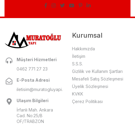
Kurumsal
Hakkımızda
İletişim
Müşteri Hizmetleri
S.S.S.
0462 771 27 23
Gizlilik ve Kullanım Şartları
Mesafeli Satış Sözleşmesi
E-Posta Adresi
Üyelik Sözleşmesi
iletisim@muratogluyapi.com
KVKK
Ulaşım Bilgileri
Çerez Politikası
İrfanlı Mah. Ankara
Cad. No:25/B
OF/TRABZON