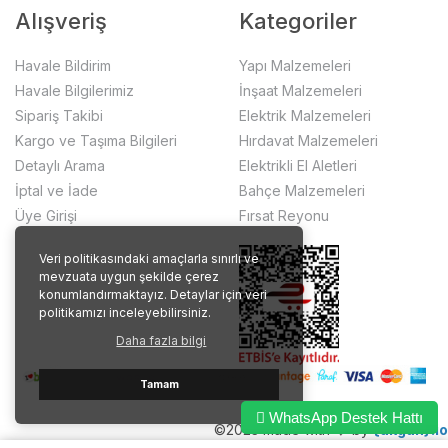
Alışveriş
Kategoriler
Havale Bildirim
Yapı Malzemeleri
Havale Bilgilerimiz
İnşaat Malzemeleri
Sipariş Takibi
Elektrik Malzemeleri
Kargo ve Taşıma Bilgileri
Hırdavat Malzemeleri
Detaylı Arama
Elektrikli El Aletleri
İptal ve İade
Bahçe Malzemeleri
Üye Girişi
Fırsat Reyonu
Veri politikasındaki amaçlarla sınırlı ve
mevzuata uygun şekilde çerez
konumlandırmaktayız. Detaylar için veri
politikamızı inceleyebilirsiniz.
Daha fazla bilgi
Tamam
WhatsApp Destek Hattı
©2023 made with ❤️ by
{akgun}.io