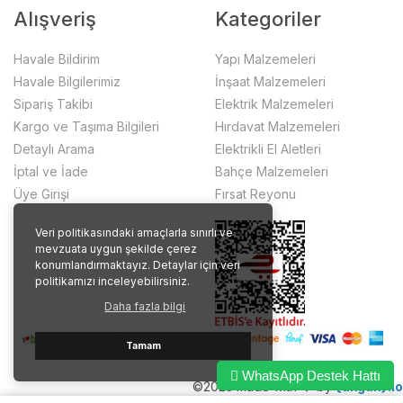
Alışveriş
Kategoriler
Havale Bildirim
Yapı Malzemeleri
Havale Bilgilerimiz
İnşaat Malzemeleri
Sipariş Takibi
Elektrik Malzemeleri
Kargo ve Taşıma Bilgileri
Hırdavat Malzemeleri
Detaylı Arama
Elektrikli El Aletleri
İptal ve İade
Bahçe Malzemeleri
Üye Girişi
Fırsat Reyonu
Veri politikasındaki amaçlarla sınırlı ve
mevzuata uygun şekilde çerez
konumlandırmaktayız. Detaylar için veri
politikamızı inceleyebilirsiniz.
Daha fazla bilgi
Tamam
WhatsApp Destek Hattı
©2023 made with ❤️ by
{akgun}.io