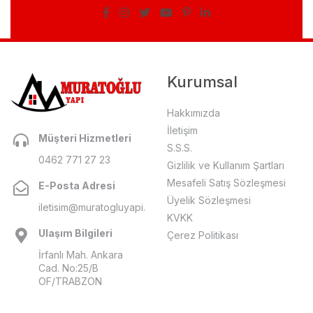
Kurumsal
Hakkımızda
İletişim
Müşteri Hizmetleri
S.S.S.
0462 771 27 23
Gizlilik ve Kullanım Şartları
Mesafeli Satış Sözleşmesi
E-Posta Adresi
Üyelik Sözleşmesi
iletisim@muratogluyapi.com
KVKK
Ulaşım Bilgileri
Çerez Politikası
İrfanlı Mah. Ankara
Cad. No:25/B
OF/TRABZON