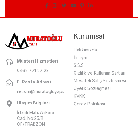
Kurumsal
Hakkımızda
İletişim
Müşteri Hizmetleri
S.S.S.
0462 771 27 23
Gizlilik ve Kullanım Şartları
Mesafeli Satış Sözleşmesi
E-Posta Adresi
Üyelik Sözleşmesi
iletisim@muratogluyapi.com
KVKK
Ulaşım Bilgileri
Çerez Politikası
İrfanlı Mah. Ankara
Cad. No:25/B
OF/TRABZON