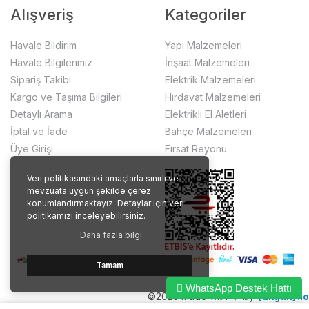
Alışveriş
Kategoriler
Havale Bildirim
Yapı Malzemeleri
Havale Bilgilerimiz
İnşaat Malzemeleri
Sipariş Takibi
Elektrik Malzemeleri
Kargo ve Taşıma Bilgileri
Hırdavat Malzemeleri
Detaylı Arama
Elektrikli El Aletleri
İptal ve İade
Bahçe Malzemeleri
Üye Girişi
Fırsat Reyonu
Veri politikasındaki amaçlarla sınırlı ve
mevzuata uygun şekilde çerez
konumlandırmaktayız. Detaylar için veri
politikamızı inceleyebilirsiniz.
Daha fazla bilgi
Tamam
WhatsApp Destek Hattı
©2023 made with ❤️ by
{akgun}.io