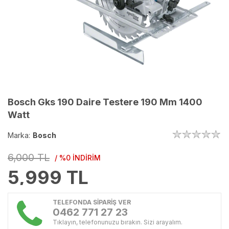
Bosch Gks 190 Daire Testere 190 Mm 1400
Watt
Marka:
Bosch
6,000 TL
/ %0 İNDİRİM
5,999
TL
TELEFONDA SİPARİŞ VER
0462 771 27 23
Tıklayın, telefonunuzu bırakın. Sizi arayalım.