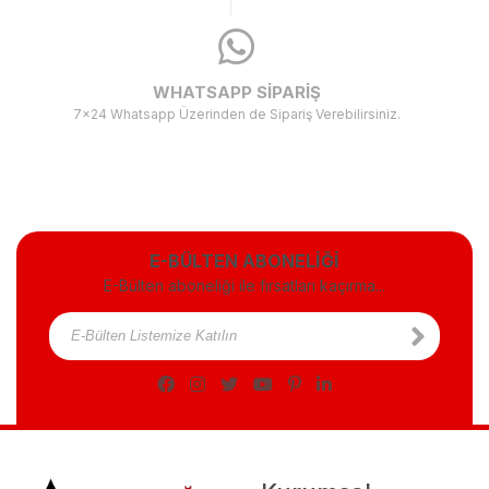
WHATSAPP SİPARİŞ
7x24 Whatsapp Üzerinden de Sipariş Verebilirsiniz.
E-BÜLTEN ABONELİĞİ
E-Bülten aboneliği ile fırsatları kaçırma...