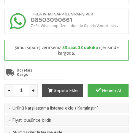
TIKLA WHATSAPP İLE SİPARİŞ VER
08503090661
7x24 Whatsapp Üzerinden de Sipariş Verebilirsiniz.
Şimdi sipariş verirseniz
83 saat 38 dakika
içerisinde
kargoda.
Ücretsiz
Kargo
Sepete Ekle
Hemen Al
Ürünü karşılaştırma listeme ekle
(
Karşılaştır
)
·
Fiyatı düşünce bildir
·
Aklımdakiler listesine ekle
·