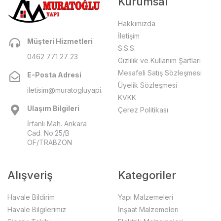
Kurumsal
Hakkımızda
İletişim
Müşteri Hizmetleri
S.S.S.
0462 771 27 23
Gizlilik ve Kullanım Şartları
Mesafeli Satış Sözleşmesi
E-Posta Adresi
Üyelik Sözleşmesi
iletisim@muratogluyapi.com
KVKK
Ulaşım Bilgileri
Çerez Politikası
İrfanlı Mah. Ankara
Cad. No:25/B
OF/TRABZON
Alışveriş
Kategoriler
Havale Bildirim
Yapı Malzemeleri
Havale Bilgilerimiz
İnşaat Malzemeleri