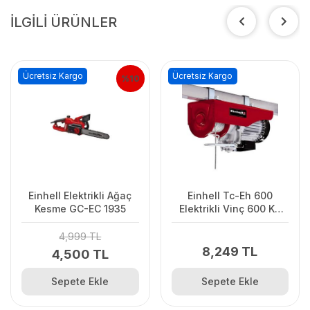
İLGİLİ ÜRÜNLER
Ücretsiz Kargo
Ücretsiz Kargo
%10
Einhell Elektrikli Ağaç
Einhell Tc-Eh 600
Kesme GC-EC 1935
Elektrikli Vinç 600 Kg
1050 W
4,999 TL
8,249 TL
4,500 TL
Sepete Ekle
Sepete Ekle