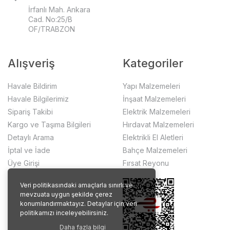
İrfanlı Mah. Ankara
Cad. No:25/B
OF/TRABZON
Alışveriş
Kategoriler
Havale Bildirim
Yapı Malzemeleri
Havale Bilgilerimiz
İnşaat Malzemeleri
Sipariş Takibi
Elektrik Malzemeleri
Kargo ve Taşıma Bilgileri
Hırdavat Malzemeleri
Detaylı Arama
Elektrikli El Aletleri
İptal ve İade
Bahçe Malzemeleri
Üye Girişi
Fırsat Reyonu
Veri politikasındaki amaçlarla sınırlı ve
mevzuata uygun şekilde çerez
konumlandırmaktayız. Detaylar için veri
politikamızı inceleyebilirsiniz.
Daha fazla bilgi