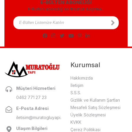
E-BÜLTEN ABONELİĞİ
E-Bülten aboneliği ile fırsatları kaçırma...
Kurumsal
Hakkımızda
İletişim
Müşteri Hizmetleri
S.S.S.
0462 771 27 23
Gizlilik ve Kullanım Şartları
Mesafeli Satış Sözleşmesi
E-Posta Adresi
Üyelik Sözleşmesi
iletisim@muratogluyapi.com
KVKK
Ulaşım Bilgileri
Çerez Politikası