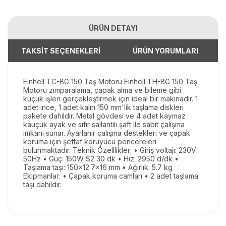
ÜRÜN DETAYI
TAKSİT SEÇENEKLERİ
ÜRÜN YORUMLARI
Einhell TC-BG 150 Taş Motoru Einhell TH-BG 150 Taş
Motoru zımparalama, çapak alma ve bileme gibi
küçük işleri gerçekleştirmek için ideal bir makinadır. 1
adet ince, 1 adet kalın 150 mm'lik taşlama diskleri
pakete dahildir. Metal gövdesi ve 4 adet kaymaz
kauçuk ayak ve sıfır sallantılı şaft ile sabit çalışma
imkanı sunar. Ayarlanır çalışma destekleri ve çapak
koruma için şeffaf koruyucu pencereleri
bulunmaktadır. Teknik Özelllikler: • Giriş voltajı: 230V
50Hz • Güç: 150W S2 30 dk • Hız: 2950 d/dk •
Taşlama taşı: 150x12.7x16 mm • Ağırlık: 5.7 kg
Ekipmanlar: • Çapak koruma camları • 2 adet taşlama
taşı dahildir.