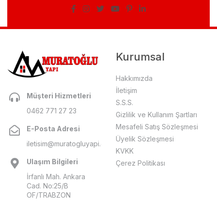
Kurumsal
Hakkımızda
İletişim
Müşteri Hizmetleri
S.S.S.
0462 771 27 23
Gizlilik ve Kullanım Şartları
Mesafeli Satış Sözleşmesi
E-Posta Adresi
Üyelik Sözleşmesi
iletisim@muratogluyapi.com
KVKK
Ulaşım Bilgileri
Çerez Politikası
İrfanlı Mah. Ankara
Cad. No:25/B
OF/TRABZON