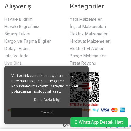
Alışveriş
Kategoriler
Havale Bildirim
Yapı Malzemeleri
Havale Bilgilerimiz
İnşaat Malzemeleri
Sipariş Takibi
Elektrik Malzemeleri
Kargo ve Taşıma Bilgileri
Hırdavat Malzemeleri
Detaylı Arama
Elektrikli El Aletleri
İptal ve İade
Bahçe Malzemeleri
Üye Girişi
Fırsat Reyonu
Veri politikasındaki amaçlarla sınırlı ve
mevzuata uygun şekilde çerez
konumlandırmaktayız. Detaylar için veri
politikamızı inceleyebilirsiniz.
Daha fazla bilgi
Tamam
WhatsApp Destek Hattı
©2023 made with ❤️ by
{akgun}.io