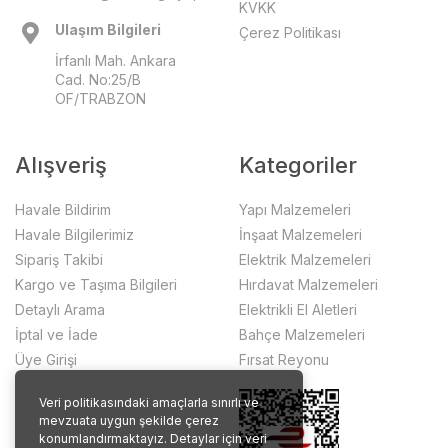
KVKK
Ulaşım Bilgileri
Çerez Politikası
İrfanlı Mah. Ankara
Cad. No:25/B
OF/TRABZON
Alışveriş
Kategoriler
Havale Bildirim
Yapı Malzemeleri
Havale Bilgilerimiz
İnşaat Malzemeleri
Sipariş Takibi
Elektrik Malzemeleri
Kargo ve Taşıma Bilgileri
Hırdavat Malzemeleri
Detaylı Arama
Elektrikli El Aletleri
İptal ve İade
Bahçe Malzemeleri
Üye Girişi
Fırsat Reyonu
Veri politikasındaki amaçlarla sınırlı ve
mevzuata uygun şekilde çerez
konumlandırmaktayız. Detaylar için veri