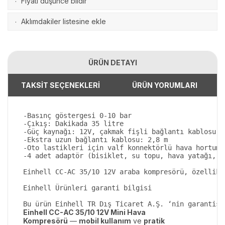
Fiyatı düşünce bildir
·
Aklımdakiler listesine ekle
·
ÜRÜN DETAYI
TAKSİT SEÇENEKLERİ
ÜRÜN YORUMLARI
-Basınç göstergesi 0-10 bar

-Çıkış: Dakikada 35 litre

-Güç kaynağı: 12V, çakmak fişli bağlantı kablosu

-Ekstra uzun bağlantı kablosu: 2,8 m

-Oto lastikleri için valf konnektörlü hava hortumu 
-4 adet adaptör (bisiklet, su topu, hava yatağı, bi
Einhell CC-AC 35/10 12V araba kompresörü, özellikl
Einhell Ürünleri garanti bilgisi

Einhell CC-AC 35/10 12V Mini Hava
Kompresörü
—
mobil kullanım
ve
pratik