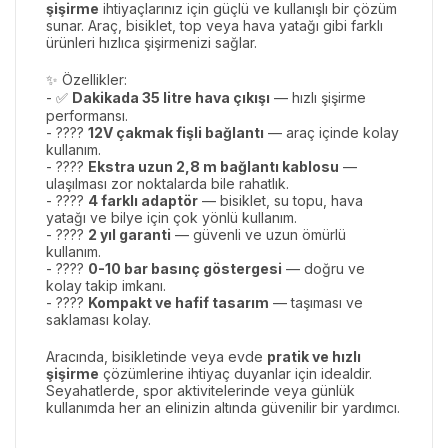
şişirme
ihtiyaçlarınız için güçlü ve kullanışlı bir çözüm
sunar. Araç, bisiklet, top veya hava yatağı gibi farklı
ürünleri hızlıca şişirmenizi sağlar.
✨ Özellikler:
- ✅
Dakikada 35 litre hava çıkışı
— hızlı şişirme
performansı.
- ????
12V çakmak fişli bağlantı
— araç içinde kolay
kullanım.
- ????
Ekstra uzun 2,8 m bağlantı kablosu
—
ulaşılması zor noktalarda bile rahatlık.
- ????
4 farklı adaptör
— bisiklet, su topu, hava
yatağı ve bilye için çok yönlü kullanım.
- ????
2 yıl garanti
— güvenli ve uzun ömürlü
kullanım.
- ????
0-10 bar basınç göstergesi
— doğru ve
kolay takip imkanı.
- ????
Kompakt ve hafif tasarım
— taşıması ve
saklaması kolay.
Aracında, bisikletinde veya evde
pratik ve hızlı
şişirme
çözümlerine ihtiyaç duyanlar için idealdir.
Seyahatlerde, spor aktivitelerinde veya günlük
kullanımda her an elinizin altında güvenilir bir yardımcı.