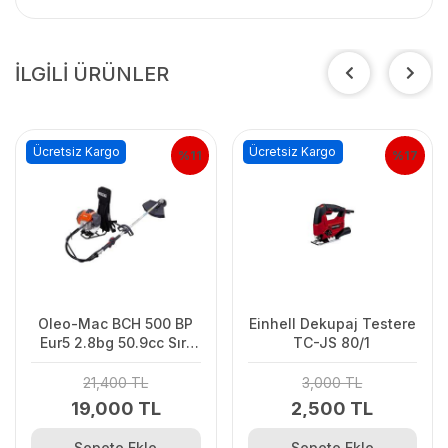
İLGİLİ ÜRÜNLER
Ücretsiz Kargo
Ücretsiz Kargo
%11
%17
Oleo-Mac BCH 500 BP
Einhell Dekupaj Testere
Eur5 2.8bg 50.9cc Sırt
TC-JS 80/1
Tipi Benzin Motorlu
Tırpan
21,400 TL
3,000 TL
19,000 TL
2,500 TL
Sepete Ekle
Sepete Ekle