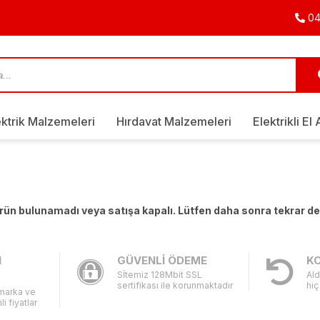
04
ektrik Malzemeleri
Hırdavat Malzemeleri
Elektrikli El 
 ürün bulunamadı veya satışa kapalı. Lütfen daha sonra tekrar d
I
GÜVENLİ ÖDEME
KO
Sİtemiz 128Mbit SSL
Ald
sertifikası ile korunmaktadır
hiç
 marka ve
li fiyatlar