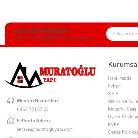
E-BÜLTEN ABONELİĞİ
E-Bülten aboneliği ile fırsatları kaçırma...
Kurumsa
Hakkımızda
İletişim
S.S.S.
Müşteri Hizmetleri
Gizlilik ve Kull
Mesafeli Satış
0462 771 27 23
Üyelik Sözleş
E-Posta Adresi
KVKK
iletisim@muratogluyapi.com
Çerez Politikas