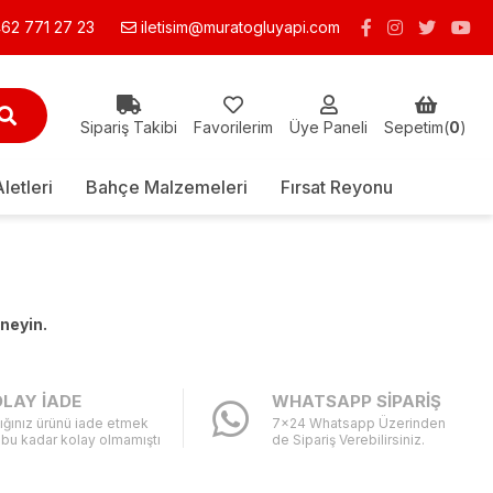
62 771 27 23
iletisim@muratogluyapi.com
Sipariş Takibi
Favorilerim
Üye Paneli
Sepetim(
0
)
Aletleri
Bahçe Malzemeleri
Fırsat Reyonu
eneyin.
LAY İADE
WHATSAPP SİPARİŞ
ığınız ürünü iade etmek
7x24 Whatsapp Üzerinden
 bu kadar kolay olmamıştı
de Sipariş Verebilirsiniz.