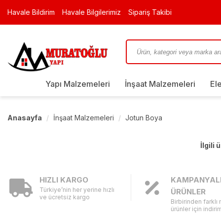
Havale Bildirim
Havale Bilgilerimiz
Sipariş Takibi
Yapı Malzemeleri
İnşaat Malzemeleri
El
Anasayfa
İnşaat Malzemeleri
Jotun Boya
İlgili
HIZLI KARGO
KAMPANYAL
Türkiye’nin her yerine hızlı
ÜRÜNLER
ve ücretsiz kargo
Birbirinden farklı
ürünler için indirim