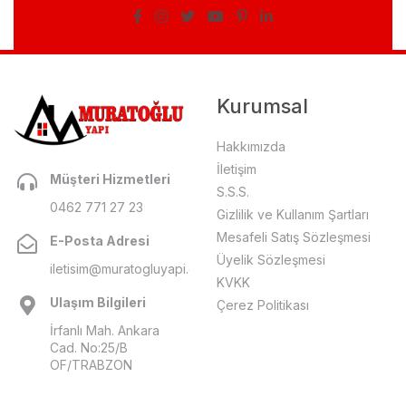
Kurumsal
Hakkımızda
İletişim
Müşteri Hizmetleri
S.S.S.
0462 771 27 23
Gizlilik ve Kullanım Şartları
Mesafeli Satış Sözleşmesi
E-Posta Adresi
Üyelik Sözleşmesi
iletisim@muratogluyapi.com
KVKK
Ulaşım Bilgileri
Çerez Politikası
İrfanlı Mah. Ankara
Cad. No:25/B
OF/TRABZON