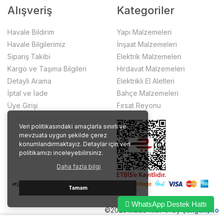
Alışveriş
Kategoriler
Havale Bildirim
Yapı Malzemeleri
Havale Bilgilerimiz
İnşaat Malzemeleri
Sipariş Takibi
Elektrik Malzemeleri
Kargo ve Taşıma Bilgileri
Hırdavat Malzemeleri
Detaylı Arama
Elektrikli El Aletleri
İptal ve İade
Bahçe Malzemeleri
Üye Girişi
Fırsat Reyonu
Veri politikasındaki amaçlarla sınırlı ve
mevzuata uygun şekilde çerez
konumlandırmaktayız. Detaylar için veri
politikamızı inceleyebilirsiniz.
Daha fazla bilgi
Tamam
WhatsApp Destek Hattı
©2023 made with ❤️ by
{akgun}.io