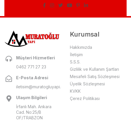
Kurumsal
Hakkımızda
İletişim
Müşteri Hizmetleri
S.S.S.
0462 771 27 23
Gizlilik ve Kullanım Şartları
Mesafeli Satış Sözleşmesi
E-Posta Adresi
Üyelik Sözleşmesi
iletisim@muratogluyapi.com
KVKK
Ulaşım Bilgileri
Çerez Politikası
İrfanlı Mah. Ankara
Cad. No:25/B
OF/TRABZON