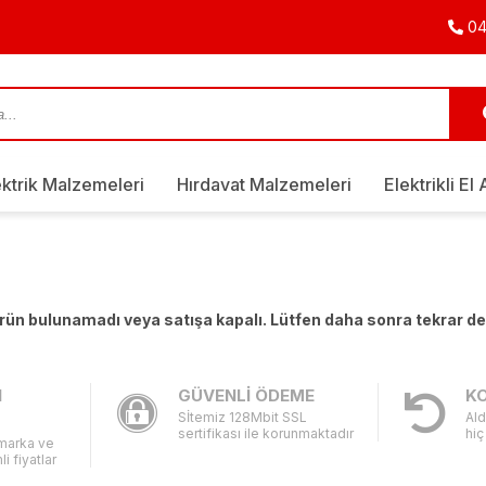
04
ektrik Malzemeleri
Hırdavat Malzemeleri
Elektrikli El 
 ürün bulunamadı veya satışa kapalı. Lütfen daha sonra tekrar d
I
GÜVENLİ ÖDEME
KO
Sİtemiz 128Mbit SSL
Ald
sertifikası ile korunmaktadır
hiç
 marka ve
li fiyatlar