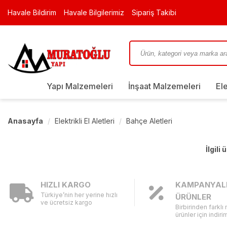
Havale Bildirim
Havale Bilgilerimiz
Sipariş Takibi
Yapı Malzemeleri
İnşaat Malzemeleri
El
Anasayfa
Elektrikli El Aletleri
Bahçe Aletleri
İlgili
HIZLI KARGO
KAMPANYAL
Türkiye’nin her yerine hızlı
ÜRÜNLER
ve ücretsiz kargo
Birbirinden farklı
ürünler için indirim