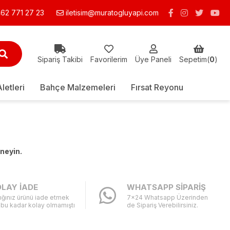
62 771 27 23
iletisim@muratogluyapi.com
Sipariş Takibi
Favorilerim
Üye Paneli
Sepetim(
0
)
Aletleri
Bahçe Malzemeleri
Fırsat Reyonu
eneyin.
LAY İADE
WHATSAPP SİPARİŞ
ığınız ürünü iade etmek
7x24 Whatsapp Üzerinden
 bu kadar kolay olmamıştı
de Sipariş Verebilirsiniz.