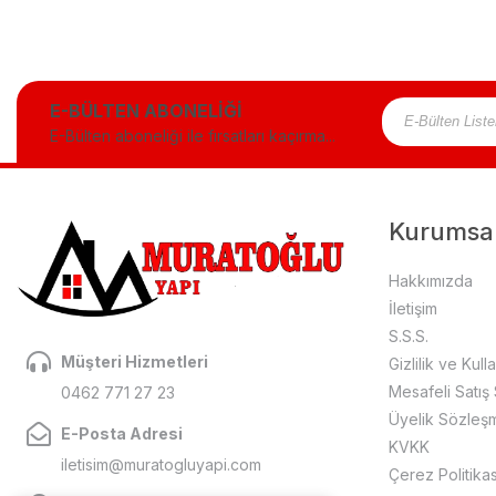
E-BÜLTEN ABONELİĞİ
E-Bülten aboneliği ile fırsatları kaçırma...
Kurumsa
Hakkımızda
İletişim
S.S.S.
Müşteri Hizmetleri
Gizlilik ve Kull
Mesafeli Satış
0462 771 27 23
Üyelik Sözleş
E-Posta Adresi
KVKK
iletisim@muratogluyapi.com
Çerez Politikas