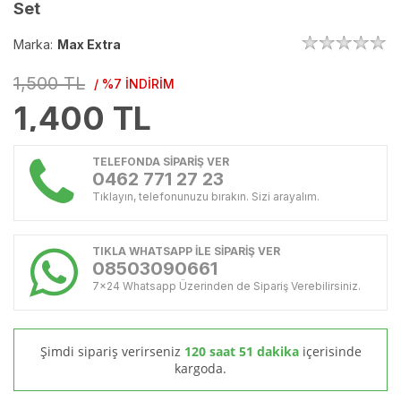
Set
Marka:
Max Extra
1,500 TL
/ %7 İNDİRİM
1,400
TL
TELEFONDA SİPARİŞ VER
0462 771 27 23
Tıklayın, telefonunuzu bırakın. Sizi arayalım.
TIKLA WHATSAPP İLE SİPARİŞ VER
08503090661
7x24 Whatsapp Üzerinden de Sipariş Verebilirsiniz.
Şimdi sipariş verirseniz
120 saat 51 dakika
içerisinde
kargoda.