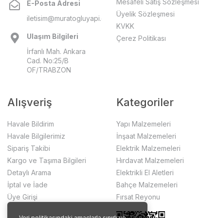
Mesafeli Satış Sözleşmesi
E-Posta Adresi
Üyelik Sözleşmesi
iletisim@muratogluyapi.com
KVKK
Ulaşım Bilgileri
Çerez Politikası
İrfanlı Mah. Ankara
Cad. No:25/B
OF/TRABZON
Alışveriş
Kategoriler
Havale Bildirim
Yapı Malzemeleri
Havale Bilgilerimiz
İnşaat Malzemeleri
Sipariş Takibi
Elektrik Malzemeleri
Kargo ve Taşıma Bilgileri
Hırdavat Malzemeleri
Detaylı Arama
Elektrikli El Aletleri
İptal ve İade
Bahçe Malzemeleri
Üye Girişi
Fırsat Reyonu
Veri politikasındaki amaçlarla sınırlı ve