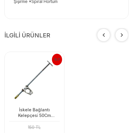
Şişirme *Spiral Hortum
İLGİLİ ÜRÜNLER
%7
İskele Bağlantı
Kelepçesi̇ 50Cm
(Dübelsi̇z)
150 TL