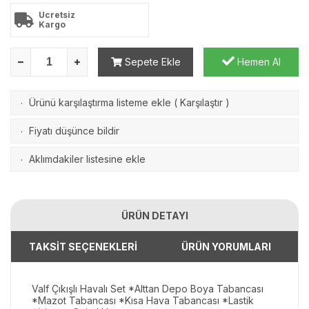
Ücretsiz
Kargo
Sepete Ekle
Hemen Al
Ürünü karşılaştırma listeme ekle
(
Karşılaştır
)
·
Fiyatı düşünce bildir
·
Aklımdakiler listesine ekle
·
ÜRÜN DETAYI
TAKSİT SEÇENEKLERİ
ÜRÜN YORUMLARI
Valf Çıkışlı Havalı Set *Alttan Depo Boya Tabancası
*Mazot Tabancası *Kısa Hava Tabancası *Lastik