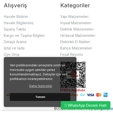
Alışveriş
Kategoriler
Havale Bildirim
Yapı Malzemeleri
Havale Bilgilerimiz
İnşaat Malzemeleri
Sipariş Takibi
Elektrik Malzemeleri
Kargo ve Taşıma Bilgileri
Hırdavat Malzemeleri
Detaylı Arama
Elektrikli El Aletleri
İptal ve İade
Bahçe Malzemeleri
Üye Girişi
Fırsat Reyonu
Veri politikasındaki amaçlarla sınırlı ve
mevzuata uygun şekilde çerez
konumlandırmaktayız. Detaylar için veri
politikamızı inceleyebilirsiniz.
Daha fazla bilgi
Tamam
WhatsApp Destek Hattı
©2023 made with ❤️ by
{akgun}.io