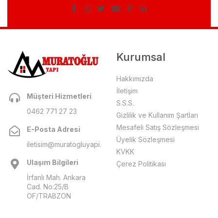
Kurumsal
Hakkımızda
İletişim
Müşteri Hizmetleri
S.S.S.
0462 771 27 23
Gizlilik ve Kullanım Şartları
Mesafeli Satış Sözleşmesi
E-Posta Adresi
Üyelik Sözleşmesi
iletisim@muratogluyapi.com
KVKK
Ulaşım Bilgileri
Çerez Politikası
İrfanlı Mah. Ankara
Cad. No:25/B
OF/TRABZON