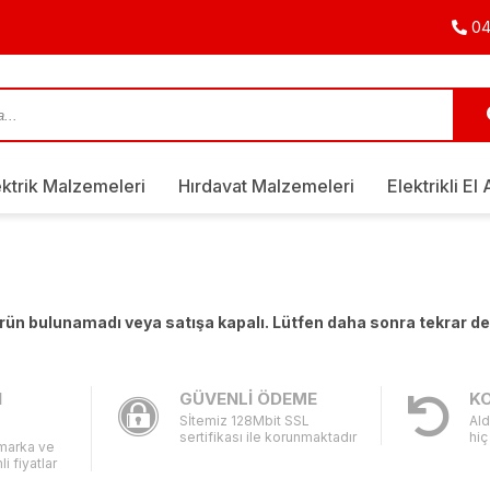
04
ektrik Malzemeleri
Hırdavat Malzemeleri
Elektrikli El 
 ürün bulunamadı veya satışa kapalı. Lütfen daha sonra tekrar d
I
GÜVENLİ ÖDEME
KO
Sİtemiz 128Mbit SSL
Ald
sertifikası ile korunmaktadır
hiç
 marka ve
li fiyatlar