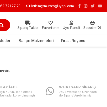
62 771 27 23
iletisim@muratogluyapi.com
Sipariş Takibi
Favorilerim
Üye Paneli
Sepetim(
0
)
Aletleri
Bahçe Malzemeleri
Fırsat Reyonu
eneyin.
LAY İADE
WHATSAPP SİPARİŞ
ığınız ürünü iade etmek
7x24 Whatsapp Üzerinden
 bu kadar kolay olmamıştı
de Sipariş Verebilirsiniz.