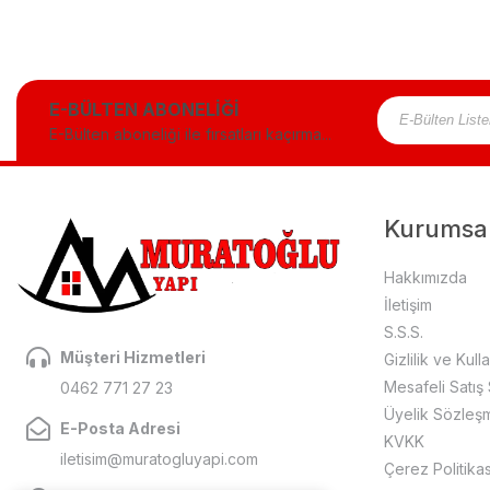
E-BÜLTEN ABONELİĞİ
E-Bülten aboneliği ile fırsatları kaçırma...
Kurumsa
Hakkımızda
İletişim
S.S.S.
Müşteri Hizmetleri
Gizlilik ve Kull
Mesafeli Satış
0462 771 27 23
Üyelik Sözleş
E-Posta Adresi
KVKK
iletisim@muratogluyapi.com
Çerez Politikas