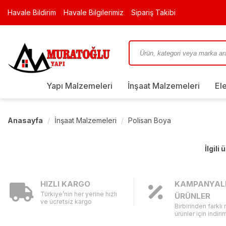
Havale Bildirim
Havale Bilgilerimiz
Sipariş Takibi
Yapı Malzemeleri
İnşaat Malzemeleri
El
Anasayfa
İnşaat Malzemeleri
Polisan Boya
İlgili
HIZLI KARGO
KAMPANYAL
Türkiye’nin her yerine hızlı
ÜRÜNLER
ve ücretsiz kargo
Birbirinden farklı
ürünler için indirim