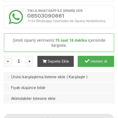
TIKLA WHATSAPP İLE SİPARİŞ VER
08503090661
7x24 Whatsapp Üzerinden de Sipariş Verebilirsiniz.
Şimdi sipariş verirseniz
75 saat 18 dakika
içerisinde
kargoda.
Sepete Ekle
Hemen Al
Ürünü karşılaştırma listeme ekle
(
Karşılaştır
)
·
Fiyatı düşünce bildir
·
Aklımdakiler listesine ekle
·