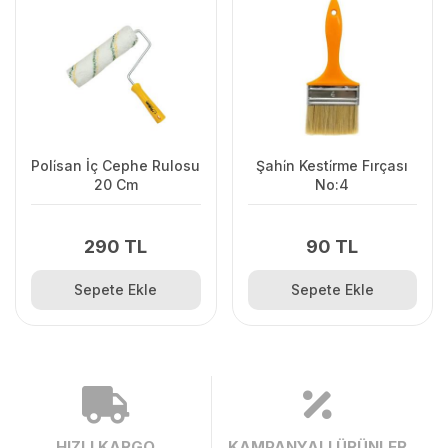
Poli̇san İç Cephe Rulosu
Şahi̇n Kesti̇rme Fırçası
20 Cm
No:4
290 TL
90 TL
Sepete Ekle
Sepete Ekle
HIZLI KARGO
KAMPANYALI ÜRÜNLER