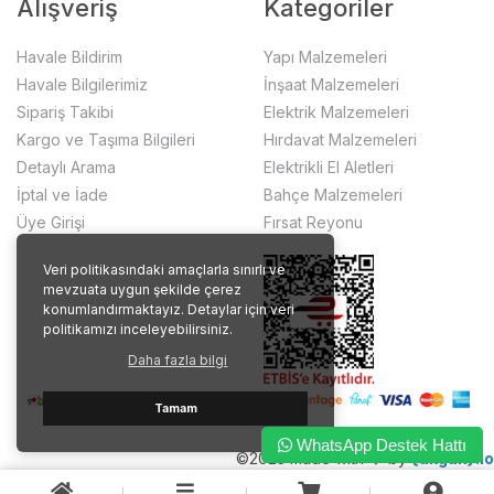
Alışveriş
Kategoriler
Havale Bildirim
Yapı Malzemeleri
Havale Bilgilerimiz
İnşaat Malzemeleri
Sipariş Takibi
Elektrik Malzemeleri
Kargo ve Taşıma Bilgileri
Hırdavat Malzemeleri
Detaylı Arama
Elektrikli El Aletleri
İptal ve İade
Bahçe Malzemeleri
Üye Girişi
Fırsat Reyonu
Veri politikasındaki amaçlarla sınırlı ve
mevzuata uygun şekilde çerez
konumlandırmaktayız. Detaylar için veri
politikamızı inceleyebilirsiniz.
Daha fazla bilgi
Tamam
WhatsApp Destek Hattı
©2023 made with ❤️ by
{akgun}.io