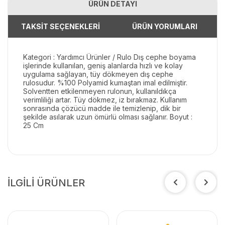
ÜRÜN DETAYI
TAKSİT SEÇENEKLERİ
ÜRÜN YORUMLARI
Kategori : Yardımcı Ürünler / Rulo Dış cephe boyama
işlerinde kullanılan, geniş alanlarda hızlı ve kolay
uygulama sağlayan, tüy dökmeyen dış cephe
rulosudur. %100 Polyamid kumaştan imal edilmiştir.
Solventten etkilenmeyen rulonun, kullanıldıkça
verimliliği artar. Tüy dökmez, iz bırakmaz. Kullanım
sonrasında çözücü madde ile temizlenip, dik bir
şekilde asılarak uzun ömürlü olması sağlanır. Boyut :
25 Cm
İLGİLİ ÜRÜNLER