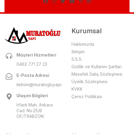
Kurumsal
Hakkımızda
İletişim
Müşteri Hizmetleri
S.S.S.
0462 771 27 23
Gizlilik ve Kullanım Şartları
Mesafeli Satış Sözleşmesi
E-Posta Adresi
Üyelik Sözleşmesi
iletisim@muratogluyapi.com
KVKK
Ulaşım Bilgileri
Çerez Politikası
İrfanlı Mah. Ankara
Cad. No:25/B
OF/TRABZON