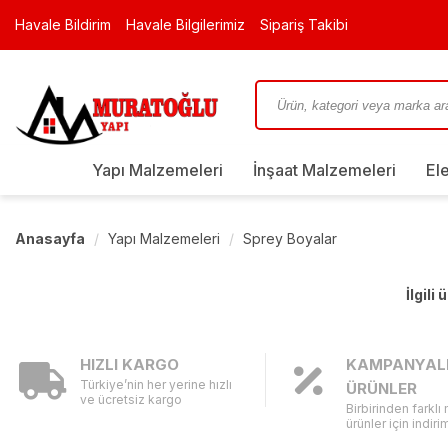
Havale Bildirim
Havale Bilgilerimiz
Sipariş Takibi
Yapı Malzemeleri
İnşaat Malzemeleri
El
Anasayfa
Yapı Malzemeleri
Sprey Boyalar
İlgili
HIZLI KARGO
KAMPANYAL
Türkiye’nin her yerine hızlı
ÜRÜNLER
ve ücretsiz kargo
Birbirinden farklı
ürünler için indirim