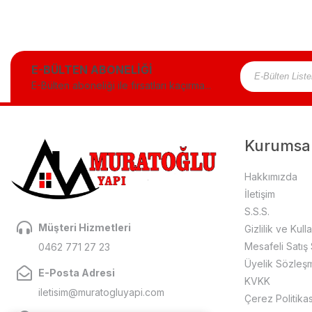
E-BÜLTEN ABONELİĞİ
E-Bülten aboneliği ile fırsatları kaçırma...
Kurumsa
Hakkımızda
İletişim
S.S.S.
Müşteri Hizmetleri
Gizlilik ve Kull
Mesafeli Satış
0462 771 27 23
Üyelik Sözleş
E-Posta Adresi
KVKK
iletisim@muratogluyapi.com
Çerez Politikas