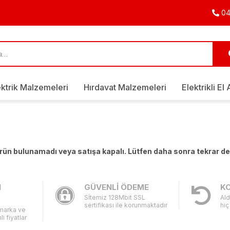
04
ektrik Malzemeleri
Hırdavat Malzemeleri
Elektrikli El 
 ürün bulunamadı veya satışa kapalı. Lütfen daha sonra tekrar d
I
GÜVENLİ ÖDEME
KO
Sİtemiz 128Mbit SSL
Ald
sertifikası ile korunmaktadır
hiç
 marka ve
li fiyatlar