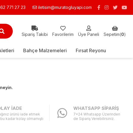
62 771 27 23
iletisim@muratogluyapi.com
Sipariş Takibi
Favorilerim
Üye Paneli
Sepetim(
0
)
Aletleri
Bahçe Malzemeleri
Fırsat Reyonu
eneyin.
LAY İADE
WHATSAPP SİPARİŞ
ığınız ürünü iade etmek
7x24 Whatsapp Üzerinden
 bu kadar kolay olmamıştı
de Sipariş Verebilirsiniz.