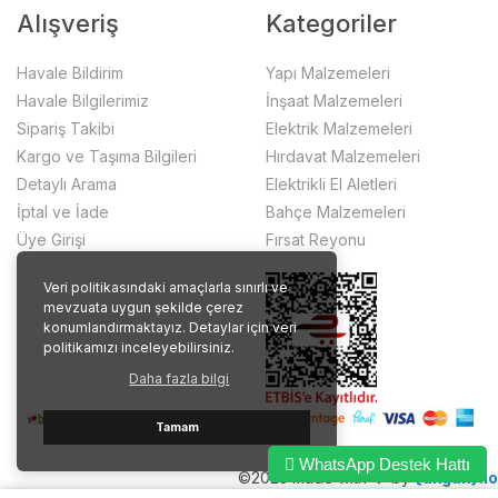
Alışveriş
Kategoriler
Havale Bildirim
Yapı Malzemeleri
Havale Bilgilerimiz
İnşaat Malzemeleri
Sipariş Takibi
Elektrik Malzemeleri
Kargo ve Taşıma Bilgileri
Hırdavat Malzemeleri
Detaylı Arama
Elektrikli El Aletleri
İptal ve İade
Bahçe Malzemeleri
Üye Girişi
Fırsat Reyonu
Veri politikasındaki amaçlarla sınırlı ve
mevzuata uygun şekilde çerez
konumlandırmaktayız. Detaylar için veri
politikamızı inceleyebilirsiniz.
Daha fazla bilgi
Tamam
WhatsApp Destek Hattı
©2023 made with ❤️ by
{akgun}.io