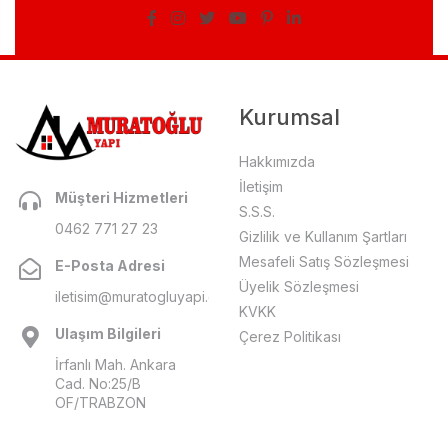
Kurumsal
Hakkımızda
İletişim
Müşteri Hizmetleri
S.S.S.
0462 771 27 23
Gizlilik ve Kullanım Şartları
Mesafeli Satış Sözleşmesi
E-Posta Adresi
Üyelik Sözleşmesi
iletisim@muratogluyapi.com
KVKK
Ulaşım Bilgileri
Çerez Politikası
İrfanlı Mah. Ankara
Cad. No:25/B
OF/TRABZON