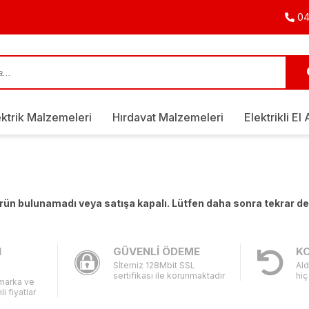
04
ektrik Malzemeleri
Hırdavat Malzemeleri
Elektrikli El 
 ürün bulunamadı veya satışa kapalı. Lütfen daha sonra tekrar d
I
GÜVENLİ ÖDEME
KO
Sİtemiz 128Mbit SSL
Ald
sertifikası ile korunmaktadır
hiç
 marka ve
li fiyatlar