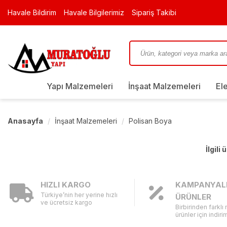
Havale Bildirim
Havale Bilgilerimiz
Sipariş Takibi
Yapı Malzemeleri
İnşaat Malzemeleri
El
Anasayfa
İnşaat Malzemeleri
Polisan Boya
İlgili
HIZLI KARGO
KAMPANYAL
Türkiye’nin her yerine hızlı
ÜRÜNLER
ve ücretsiz kargo
Birbirinden farklı
ürünler için indirim