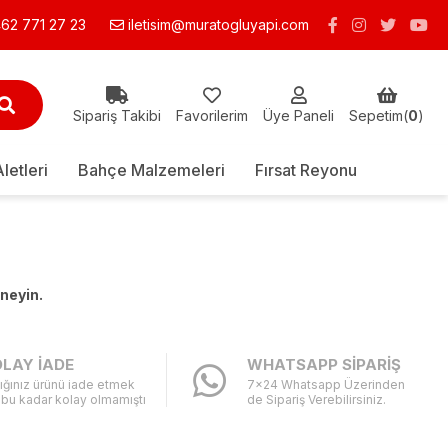
62 771 27 23
iletisim@muratogluyapi.com
Sipariş Takibi
Favorilerim
Üye Paneli
Sepetim(
0
)
Aletleri
Bahçe Malzemeleri
Fırsat Reyonu
eneyin.
LAY İADE
WHATSAPP SİPARİŞ
ığınız ürünü iade etmek
7x24 Whatsapp Üzerinden
 bu kadar kolay olmamıştı
de Sipariş Verebilirsiniz.