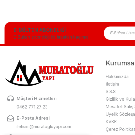
E-BÜLTEN ABONELİĞİ
E-Bülten aboneliği ile fırsatları kaçırma...
Kurumsa
Hakkımızda
İletişim
S.S.S.
Müşteri Hizmetleri
Gizlilik ve Kull
Mesafeli Satış
0462 771 27 23
Üyelik Sözleş
E-Posta Adresi
KVKK
iletisim@muratogluyapi.com
Çerez Politikas