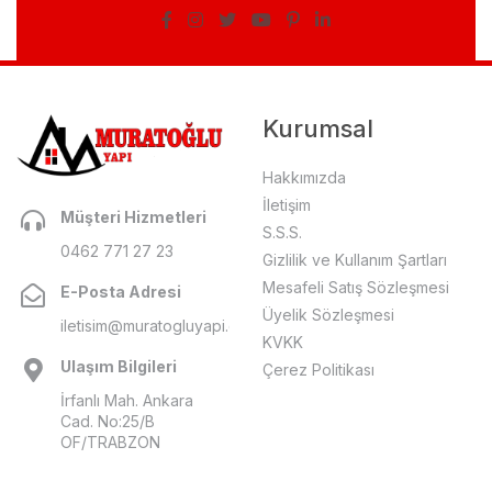
Kurumsal
Hakkımızda
İletişim
Müşteri Hizmetleri
S.S.S.
0462 771 27 23
Gizlilik ve Kullanım Şartları
Mesafeli Satış Sözleşmesi
E-Posta Adresi
Üyelik Sözleşmesi
iletisim@muratogluyapi.com
KVKK
Ulaşım Bilgileri
Çerez Politikası
İrfanlı Mah. Ankara
Cad. No:25/B
OF/TRABZON