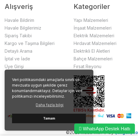
Alışveriş
Kategoriler
Havale Bildirim
Yapı Malzemeleri
Havale Bilgilerimiz
İnşaat Malzemeleri
Sipariş Takibi
Elektrik Malzemeleri
Kargo ve Taşıma Bilgileri
Hırdavat Malzemeleri
Detaylı Arama
Elektrikli El Aletleri
İptal ve İade
Bahçe Malzemeleri
Üye Girişi
Fırsat Reyonu
Veri politikasındaki amaçlarla sınırlı ve
mevzuata uygun şekilde çerez
konumlandırmaktayız. Detaylar için veri
politikamızı inceleyebilirsiniz.
Daha fazla bilgi
Tamam
WhatsApp Destek Hattı
©2023 made with ❤️ by
{akgun}.io