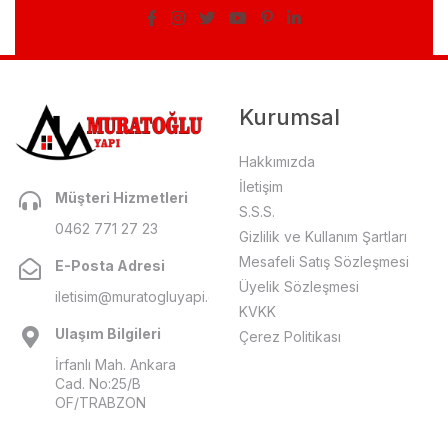
Kurumsal
Hakkımızda
İletişim
Müşteri Hizmetleri
S.S.S.
0462 771 27 23
Gizlilik ve Kullanım Şartları
Mesafeli Satış Sözleşmesi
E-Posta Adresi
Üyelik Sözleşmesi
iletisim@muratogluyapi.com
KVKK
Ulaşım Bilgileri
Çerez Politikası
İrfanlı Mah. Ankara
Cad. No:25/B
OF/TRABZON