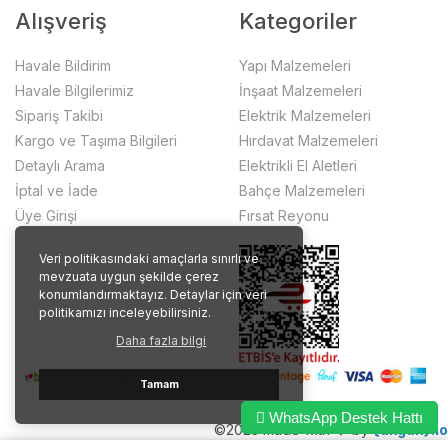
Alışveriş
Kategoriler
Havale Bildirim
Yapı Malzemeleri
Havale Bilgilerimiz
İnşaat Malzemeleri
Sipariş Takibi
Elektrik Malzemeleri
Kargo ve Taşıma Bilgileri
Hırdavat Malzemeleri
Detaylı Arama
Elektrikli El Aletleri
İptal ve İade
Bahçe Malzemeleri
Üye Girişi
Fırsat Reyonu
Veri politikasındaki amaçlarla sınırlı ve
mevzuata uygun şekilde çerez
konumlandırmaktayız. Detaylar için veri
politikamızı inceleyebilirsiniz.
Daha fazla bilgi
Tamam
WhatsApp Destek Hattı
©2023 made with ❤️ by
{akgun}.io