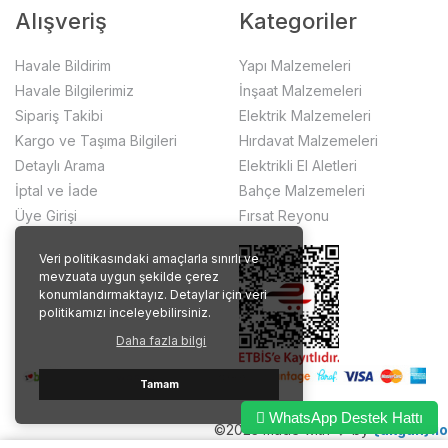
Alışveriş
Kategoriler
Havale Bildirim
Yapı Malzemeleri
Havale Bilgilerimiz
İnşaat Malzemeleri
Sipariş Takibi
Elektrik Malzemeleri
Kargo ve Taşıma Bilgileri
Hırdavat Malzemeleri
Detaylı Arama
Elektrikli El Aletleri
İptal ve İade
Bahçe Malzemeleri
Üye Girişi
Fırsat Reyonu
Veri politikasındaki amaçlarla sınırlı ve
mevzuata uygun şekilde çerez
konumlandırmaktayız. Detaylar için veri
politikamızı inceleyebilirsiniz.
Daha fazla bilgi
Tamam
WhatsApp Destek Hattı
©2023 made with ❤️ by
{akgun}.io