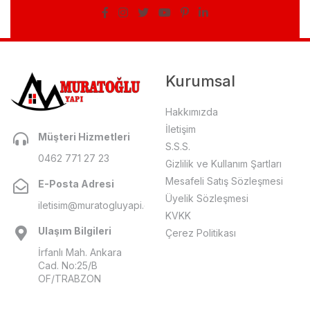
Kurumsal
Hakkımızda
İletişim
Müşteri Hizmetleri
S.S.S.
0462 771 27 23
Gizlilik ve Kullanım Şartları
Mesafeli Satış Sözleşmesi
E-Posta Adresi
Üyelik Sözleşmesi
iletisim@muratogluyapi.com
KVKK
Ulaşım Bilgileri
Çerez Politikası
İrfanlı Mah. Ankara
Cad. No:25/B
OF/TRABZON