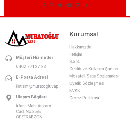
Kurumsal
Hakkımızda
İletişim
Müşteri Hizmetleri
S.S.S.
0462 771 27 23
Gizlilik ve Kullanım Şartları
Mesafeli Satış Sözleşmesi
E-Posta Adresi
Üyelik Sözleşmesi
iletisim@muratogluyapi.com
KVKK
Ulaşım Bilgileri
Çerez Politikası
İrfanlı Mah. Ankara
Cad. No:25/B
OF/TRABZON