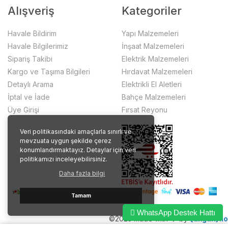
Alışveriş
Kategoriler
Havale Bildirim
Yapı Malzemeleri
Havale Bilgilerimiz
İnşaat Malzemeleri
Sipariş Takibi
Elektrik Malzemeleri
Kargo ve Taşıma Bilgileri
Hırdavat Malzemeleri
Detaylı Arama
Elektrikli El Aletleri
İptal ve İade
Bahçe Malzemeleri
Üye Girişi
Fırsat Reyonu
Veri politikasındaki amaçlarla sınırlı ve
mevzuata uygun şekilde çerez
konumlandırmaktayız. Detaylar için veri
politikamızı inceleyebilirsiniz.
Daha fazla bilgi
Tamam
WhatsApp Destek Hattı
©2023 made with ❤️ by
{akgun}.io