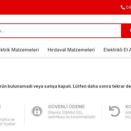
04
ektrik Malzemeleri
Hırdavat Malzemeleri
Elektrikli El 
 ürün bulunamadı veya satışa kapalı. Lütfen daha sonra tekrar d
I
GÜVENLİ ÖDEME
KO
Sİtemiz 128Mbit SSL
Ald
sertifikası ile korunmaktadır
hiç
 marka ve
li fiyatlar