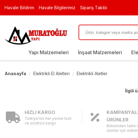
Havale Bildirim
Havale Bilgilerimiz
Sipariş Takibi
Yapı Malzemeleri
İnşaat Malzemeleri
El
Anasayfa
Elektrikli El Aletleri
Elektrikli Aletler
İlgili
HIZLI KARGO
KAMPANYAL
Türkiye’nin her yerine hızlı
ÜRÜNLER
ve ücretsiz kargo
Birbirinden farklı
ürünler için indirim