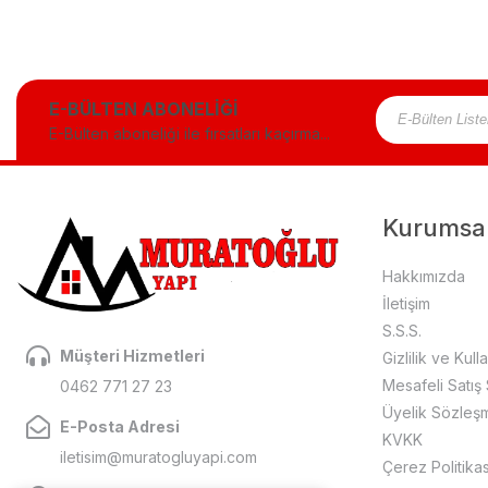
E-BÜLTEN ABONELİĞİ
E-Bülten aboneliği ile fırsatları kaçırma...
Kurumsa
Hakkımızda
İletişim
S.S.S.
Müşteri Hizmetleri
Gizlilik ve Kull
Mesafeli Satış
0462 771 27 23
Üyelik Sözleş
E-Posta Adresi
KVKK
iletisim@muratogluyapi.com
Çerez Politikas