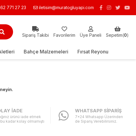
62 771 27 23
iletisim@muratogluyapi.com
Sipariş Takibi
Favorilerim
Üye Paneli
Sepetim(
0
)
Aletleri
Bahçe Malzemeleri
Fırsat Reyonu
eneyin.
LAY İADE
WHATSAPP SİPARİŞ
ığınız ürünü iade etmek
7x24 Whatsapp Üzerinden
 bu kadar kolay olmamıştı
de Sipariş Verebilirsiniz.