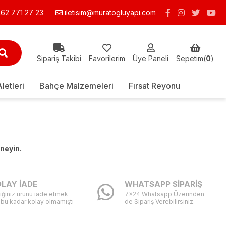
62 771 27 23
iletisim@muratogluyapi.com
Sipariş Takibi
Favorilerim
Üye Paneli
Sepetim(
0
)
Aletleri
Bahçe Malzemeleri
Fırsat Reyonu
eneyin.
LAY İADE
WHATSAPP SİPARİŞ
ığınız ürünü iade etmek
7x24 Whatsapp Üzerinden
 bu kadar kolay olmamıştı
de Sipariş Verebilirsiniz.