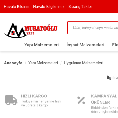
Havale Bildirim
Havale Bilgilerimiz
Sipariş Takibi
Yapı Malzemeleri
İnşaat Malzemeleri
El
Anasayfa
Yapı Malzemeleri
Uygulama Malzemeleri
İlgili
HIZLI KARGO
KAMPANYAL
Türkiye’nin her yerine hızlı
ÜRÜNLER
ve ücretsiz kargo
Birbirinden farklı
ürünler için indirim