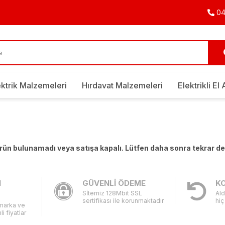
04
ektrik Malzemeleri
Hırdavat Malzemeleri
Elektrikli El 
 ürün bulunamadı veya satışa kapalı. Lütfen daha sonra tekrar d
I
GÜVENLİ ÖDEME
KO
Sİtemiz 128Mbit SSL
Ald
sertifikası ile korunmaktadır
hiç
 marka ve
li fiyatlar