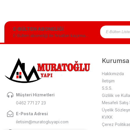
E-BÜLTEN ABONELİĞİ
E-Bülten aboneliği ile fırsatları kaçırma...
Kurumsa
Hakkımızda
İletişim
S.S.S.
Müşteri Hizmetleri
Gizlilik ve Kull
Mesafeli Satış
0462 771 27 23
Üyelik Sözleş
E-Posta Adresi
KVKK
iletisim@muratogluyapi.com
Çerez Politikas