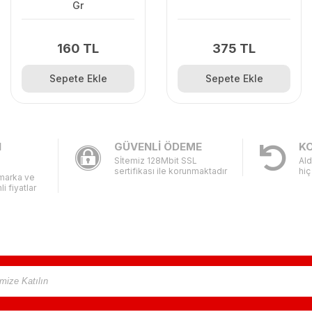
Gr
160 TL
375 TL
Sepete Ekle
Sepete Ekle
I
GÜVENLİ ÖDEME
KO
Sİtemiz 128Mbit SSL
Ald
sertifikası ile korunmaktadır
hiç
 marka ve
li fiyatlar