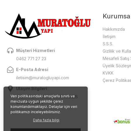
Kurumsa
Hakkımızda
İletişim
S.S.S.
Müşteri Hizmetleri
Gizlilik ve Kull
Mesafeli Satış
0462 771 27 23
Üyelik Sözleş
E-Posta Adresi
KVKK
iletisim@muratogluyapi.com
Çerez Politikas
Ulaşım Bilgileri
Veri politikasındaki amaçlarla sınırlı ve
İrfanlı Mah. Ankara Cad. No:25/B
mevzuata uygun şekilde çerez
OF/TRABZON
konumlandırmaktayız. Detaylar için veri
politikamızı inceleyebilirsiniz.
Daha fazla bilgi