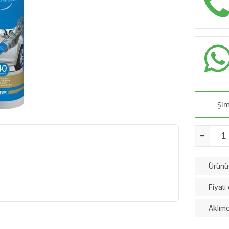
Şim
Ürünü 
·
Fiyatı
·
Aklımd
·