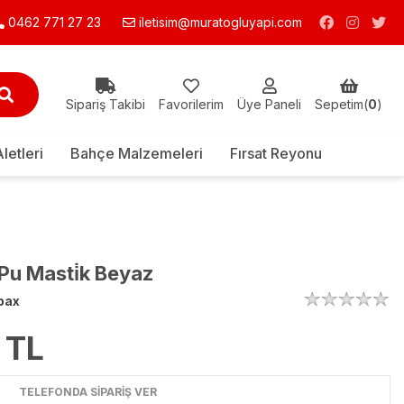
0462 771 27 23
iletisim@muratogluyapi.com
Sipariş Takibi
Favorilerim
Üye Paneli
Sepetim(
0
)
Aletleri
Bahçe Malzemeleri
Fırsat Reyonu
 Pu Masti̇k Beyaz
bax
TL
TELEFONDA SİPARİŞ VER