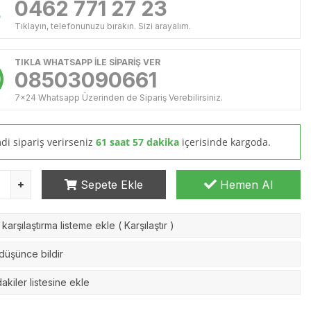
0462 771 27 23
Tıklayın, telefonunuzu bırakın. Sizi arayalım.
TIKLA WHATSAPP İLE SİPARİŞ VER
08503090661
7x24 Whatsapp Üzerinden de Sipariş Verebilirsiniz.
di sipariş verirseniz
61 saat 57 dakika
içerisinde kargoda.
Sepete Ekle
Hemen Al
karşılaştırma listeme ekle
(
Karşılaştır
)
 düşünce bildir
akiler listesine ekle