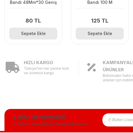
Bandı 48Mm*30 Geniş
Bandı 100 M
80 TL
125 TL
Sepete Ekle
Sepete Ekle
HIZLI KARGO
KAMPANYAL
Türkiye’nin her yerine hızlı
ÜRÜNLER
ve ücretsiz kargo
Birbirinden farklı
ürünler için indirim
E-BÜLTEN ABONELİĞİ
E-Bülten aboneliği ile fırsatları kaçırma...