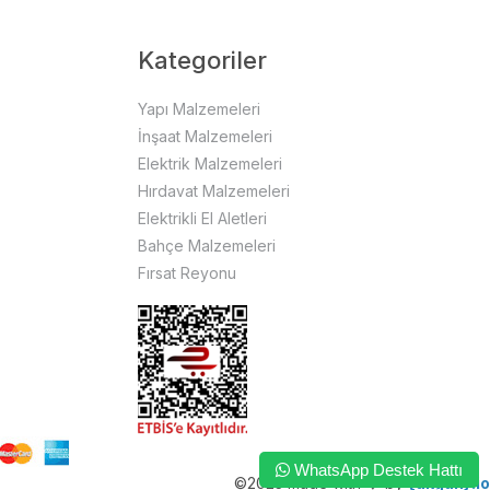
Kategoriler
Yapı Malzemeleri
İnşaat Malzemeleri
Elektrik Malzemeleri
Hırdavat Malzemeleri
Elektrikli El Aletleri
Bahçe Malzemeleri
Fırsat Reyonu
WhatsApp Destek Hattı
©2023 made with ❤️ by
{akgun}.io