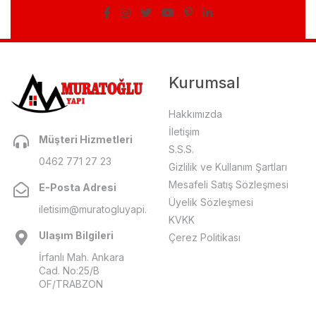
Kurumsal
Hakkımızda
İletişim
Müşteri Hizmetleri
S.S.S.
0462 771 27 23
Gizlilik ve Kullanım Şartları
Mesafeli Satış Sözleşmesi
E-Posta Adresi
Üyelik Sözleşmesi
iletisim@muratogluyapi.com
KVKK
Ulaşım Bilgileri
Çerez Politikası
İrfanlı Mah. Ankara
Cad. No:25/B
OF/TRABZON