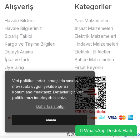
Alışveriş
Kategoriler
Havale Bildirim
Yapı Malzemeleri
Havale Bilgilerimiz
İnşaat Malzemeleri
Sipariş Takibi
Elektrik Malzemeleri
Kargo ve Taşıma Bilgileri
Hırdavat Malzemeleri
Detaylı Arama
Elektrikli El Aletleri
İptal ve İade
Bahçe Malzemeleri
Üye Girişi
Fırsat Reyonu
Veri politikasındaki amaçlarla sınırlı ve
mevzuata uygun şekilde çerez
konumlandırmaktayız. Detaylar için veri
politikamızı inceleyebilirsiniz.
Daha fazla bilgi
Tamam
WhatsApp Destek Hattı
©2023 made with ❤️ by
{akgun}.io