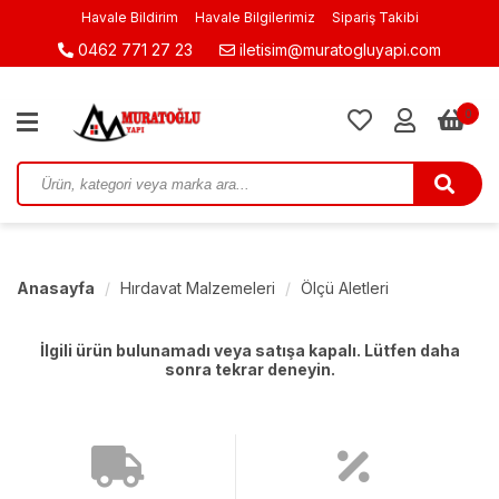
Havale Bildirim
Havale Bilgilerimiz
Sipariş Takibi
0462 771 27 23
iletisim@muratogluyapi.com
0
Anasayfa
Hırdavat Malzemeleri
Ölçü Aletleri
İlgili ürün bulunamadı veya satışa kapalı. Lütfen daha
sonra tekrar deneyin.