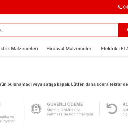
04
ektrik Malzemeleri
Hırdavat Malzemeleri
Elektrikli El 
 ürün bulunamadı veya satışa kapalı. Lütfen daha sonra tekrar d
I
GÜVENLİ ÖDEME
KO
Sİtemiz 128Mbit SSL
Ald
sertifikası ile korunmaktadır
hiç
 marka ve
li fiyatlar