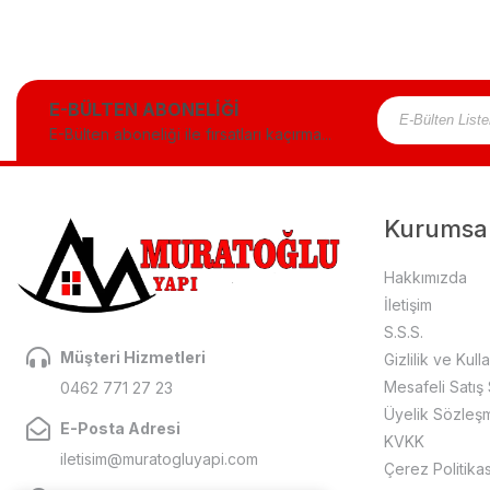
E-BÜLTEN ABONELİĞİ
E-Bülten aboneliği ile fırsatları kaçırma...
Kurumsa
Hakkımızda
İletişim
S.S.S.
Müşteri Hizmetleri
Gizlilik ve Kull
Mesafeli Satış
0462 771 27 23
Üyelik Sözleş
E-Posta Adresi
KVKK
iletisim@muratogluyapi.com
Çerez Politikas