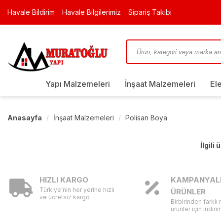
Havale Bildirim
Havale Bilgilerimiz
Sipariş Takibi
Yapı Malzemeleri
İnşaat Malzemeleri
El
Anasayfa
İnşaat Malzemeleri
Polisan Boya
İlgili
HIZLI KARGO
KAMPANYAL
Türkiye’nin her yerine hızlı
ÜRÜNLER
ve ücretsiz kargo
Birbirinden farklı
ürünler için indirim