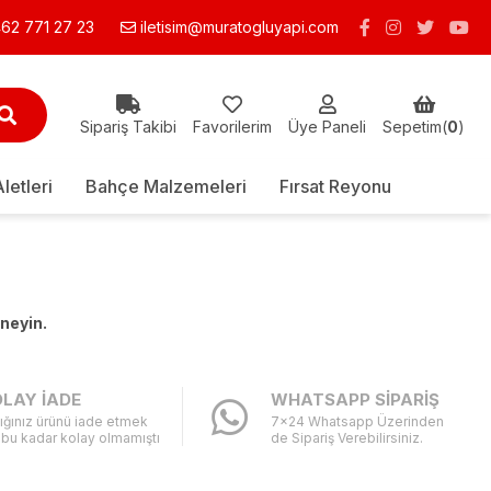
62 771 27 23
iletisim@muratogluyapi.com
Sipariş Takibi
Favorilerim
Üye Paneli
Sepetim(
0
)
Aletleri
Bahçe Malzemeleri
Fırsat Reyonu
eneyin.
LAY İADE
WHATSAPP SİPARİŞ
ığınız ürünü iade etmek
7x24 Whatsapp Üzerinden
 bu kadar kolay olmamıştı
de Sipariş Verebilirsiniz.